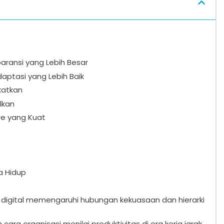
paransi yang Lebih Besar
ptasi yang Lebih Baik
katkan
lkan
re yang Kuat
a Hidup
digital memengaruhi hubungan kekuasaan dan hierarki
ara organisasi menilai produktivitas di era kerja jarak