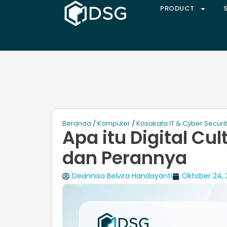
PRODUCT
Beranda
/
Komputer
/
Kosakata IT & Cyber Securi
Apa itu Digital Cu
dan Perannya
Deannisa Belvira Handayanti
Oktober 24,