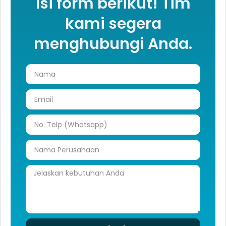
Isi form berikut! Tim
kami segera
menghubungi Anda.