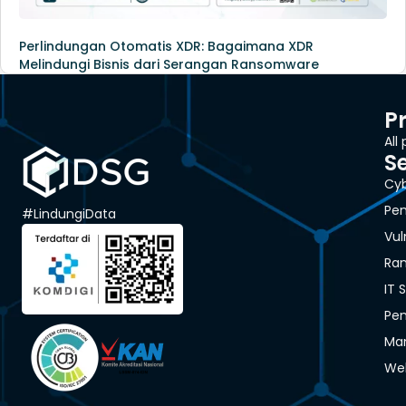
Perlindungan Otomatis XDR: Bagaimana XDR
Melindungi Bisnis dari Serangan Ransomware
P
All
S
Cyb
Pen
#LindungiData
Vul
Ra
IT 
Pen
Man
We