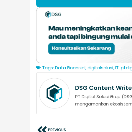
Tags:
Data Finansial
,
digitalsolusi
,
IT
,
ptdig
DSG Content Write
PT Digital Solusi Grup (
mengamankan ekosistem d
PREVIOUS