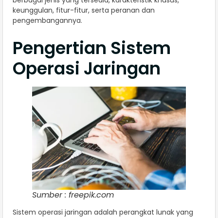
berbagai jenis yang tersedia, karakteristik khusus,
keunggulan, fitur-fitur, serta peranan dan
pengembangannya.
Pengertian Sistem
Operasi Jaringan
Sumber : freepik.com
Sistem operasi jaringan adalah perangkat lunak yang