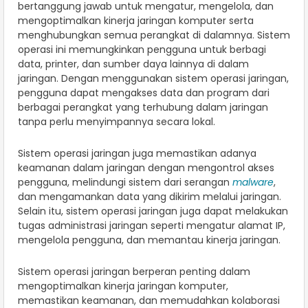
bertanggung jawab untuk mengatur, mengelola, dan
mengoptimalkan kinerja jaringan komputer serta
menghubungkan semua perangkat di dalamnya. Sistem
operasi ini memungkinkan pengguna untuk berbagi
data, printer, dan sumber daya lainnya di dalam
jaringan. Dengan menggunakan sistem operasi jaringan,
pengguna dapat mengakses data dan program dari
berbagai perangkat yang terhubung dalam jaringan
tanpa perlu menyimpannya secara lokal.
Sistem operasi jaringan juga memastikan adanya
keamanan dalam jaringan dengan mengontrol akses
pengguna, melindungi sistem dari serangan
malware
,
dan mengamankan data yang dikirim melalui jaringan.
Selain itu, sistem operasi jaringan juga dapat melakukan
tugas administrasi jaringan seperti mengatur alamat IP,
mengelola pengguna, dan memantau kinerja jaringan.
Sistem operasi jaringan berperan penting dalam
mengoptimalkan kinerja jaringan komputer,
memastikan keamanan, dan memudahkan kolaborasi