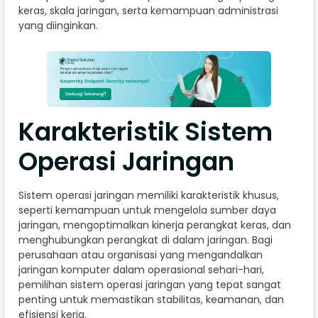
keras, skala jaringan, serta kemampuan administrasi
yang diinginkan.
Karakteristik Sistem
Operasi Jaringan
Sistem operasi jaringan memiliki karakteristik khusus,
seperti kemampuan untuk mengelola sumber daya
jaringan, mengoptimalkan kinerja perangkat keras, dan
menghubungkan perangkat di dalam jaringan. Bagi
perusahaan atau organisasi yang mengandalkan
jaringan komputer dalam operasional sehari-hari,
pemilihan sistem operasi jaringan yang tepat sangat
penting untuk memastikan stabilitas, keamanan, dan
efisiensi kerja.