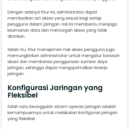
Dengan adanya fitur ini, administrator dapat
memberikan izin akses yang sesuai bagi setiap
pengguna dalam jaringan. Hal ini membantu menjaga
keamanan data dan mencegah akses yang tidak
diizinkan.
Selain itu, fitur manajemen hak akses pengguna juga
memungkinkan administrator untuk mengatur batasan
akses dan membatasi penggunaan sumber daya
jaringan, sehingga dapat mengoptimalkan kinerja
jaringan.
Konfigurasi Jaringan yang
Fleksibel
Salah satu keunggulan sistem operasi jaringan adalah
kemampuannya untuk melakukan konfigurasi jaringan
yang fleksibel.