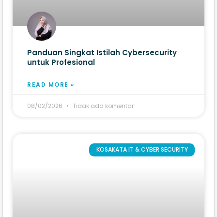
Panduan Singkat Istilah Cybersecurity
untuk Profesional
READ MORE »
08/02/2026
Tidak ada komentar
KOSAKATA IT & CYBER SECURITY