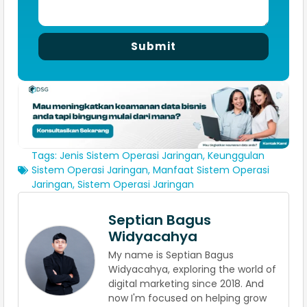
Submit
Tags:
Jenis Sistem Operasi Jaringan
,
Keunggulan
Sistem Operasi Jaringan
,
Manfaat Sistem Operasi
Jaringan
,
Sistem Operasi Jaringan
Septian Bagus
Widyacahya
My name is Septian Bagus
Widyacahya, exploring the world of
digital marketing since 2018. And
now I'm focused on helping grow