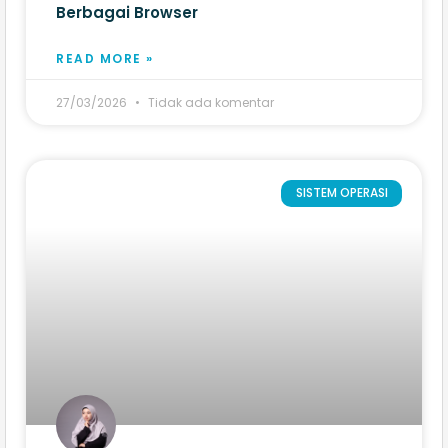
Berbagai Browser
READ MORE »
27/03/2026
Tidak ada komentar
SISTEM OPERASI