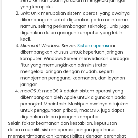
serta kemampuannya dalam mengelola jaringan
yang kompleks.
Unix:
Unix merupakan sistem operasi yang awalnya
dikembangkan untuk digunakan pada mainframe.
Namun, seiring perkembangan teknologi, Unix juga
digunakan dalam jaringan komputer yang lebih
kecil.
Microsoft Windows Server:
Sistem operasi
ini
dikembangkan khusus untuk keperluan jaringan
komputer. Windows Server menyediakan berbagai
fitur yang memungkinkan administrator
mengelola jaringan dengan mudah, seperti
manajemen pengguna, keamanan, dan layanan
jaringan.
macOS X:
macOS X adalah sistem operasi yang
dikembangkan oleh Apple untuk digunakan pada
perangkat Macintosh. Meskipun awalnya ditujukan
untuk penggunaan pribadi, macOS X juga dapat
digunakan dalam jaringan komputer.
Selain faktor keamanan dan kestabilan, keputusan
dalam memilih sistem operasi jaringan juga harus
mempertimbangkan kompatibilitas dengan perangkat