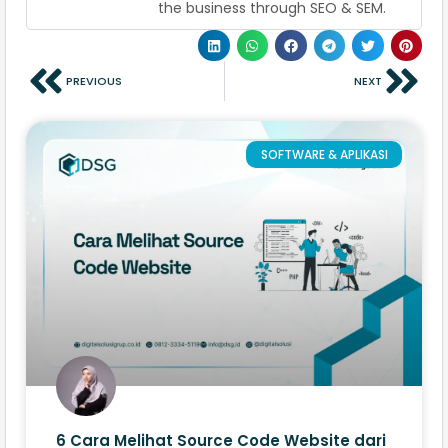
the business through SEO & SEM.
PREVIOUS
NEXT
SOFTWARE & APLIKASI
6 Cara Melihat Source Code Website​ dari