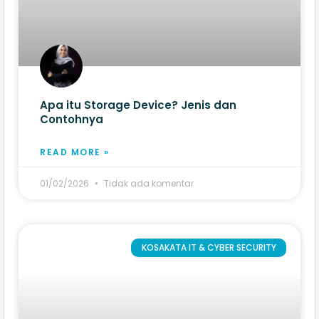
Apa itu Storage Device? Jenis dan
Contohnya
READ MORE »
01/02/2026
Tidak ada komentar
KOSAKATA IT & CYBER SECURITY