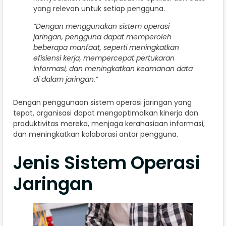
yang relevan untuk setiap pengguna.
“Dengan menggunakan sistem operasi
jaringan, pengguna dapat memperoleh
beberapa manfaat, seperti meningkatkan
efisiensi kerja, mempercepat pertukaran
informasi, dan meningkatkan keamanan data
di dalam jaringan.”
Dengan penggunaan sistem operasi jaringan yang
tepat, organisasi dapat mengoptimalkan kinerja dan
produktivitas mereka, menjaga kerahasiaan informasi,
dan meningkatkan kolaborasi antar pengguna.
Jenis Sistem Operasi
Jaringan