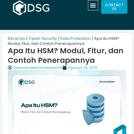
CONTACT
US
Beranda
/
Cyber Security
/
Data Protection
/ Apa Itu HSM?
Modul, Fitur, dan Contoh Penerapannya
Apa Itu HSM? Modul, Fitur, dan
Contoh Penerapannya
Deannisa Belvira Handayanti
Agustus 29, 2025