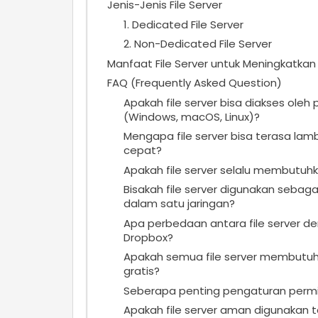
Jenis-Jenis File Server
1. Dedicated File Server
2. Non-Dedicated File Server
Manfaat File Server untuk Meningkatkan 
FAQ (Frequently Asked Question)
Apakah file server bisa diakses ole
(Windows, macOS, Linux)?
Mengapa file server bisa terasa lam
cepat?
Apakah file server selalu membutuhk
Bisakah file server digunakan seba
dalam satu jaringan?
Apa perbedaan antara file server de
Dropbox?
Apakah semua file server membutuhk
gratis?
Seberapa penting pengaturan permiss
Apakah file server aman digunakan ta