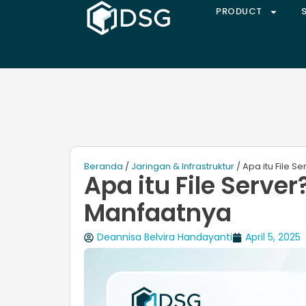
PRODUCT
Beranda
/
Jaringan & Infrastruktur
/ Apa itu File S
Apa itu File Server
Manfaatnya
Deannisa Belvira Handayanti
April 5, 2025