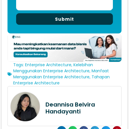
Submit
Tags:
Enterprise Architecture
,
Kelebihan
Menggunakan Enterprise Architecture
,
Manfaat
Menggunakan Enterprise Architecture
,
Tahapan
Enterprise Architecture
Deannisa Belvira
Handayanti