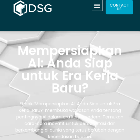
CONTACT
US
Mempersiapkan
Al: Anda Siap
untuk Era Kerja
Baru?​
Ebook ‘Mempersiapkan AI: Anda Siap untuk Era
Kerja Baru?’ membuka wawasan Anda tentang
pentingnya AI dalam era kerja modern. Temukan
cara-cara inovatif untuk beradaptasi dan
berkembang di dunia yang terus berubah dengan
kecerdasan buatan.