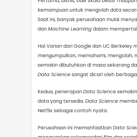
Pertama, bisnis, baik skala besar maupu
kemampuan untuk mengolah data secara e
Saat ini, banyak perusahaan mulai menya
dan
Machine Learning
dalam mempertahan
Hal Varian dari Google dan UC Berkele
mengumpulkan, memahami, mengolah, men
semakin dibutuhkan di masa sekarang da
Data Science
sangat dicari oleh berbagai
Kedua, penerapan
Data Science
semakin 
data yang tersedia.
Data Science
memberi
Netflix sebagai contoh nyata.
Perusahaan ini memanfaatkan
Data Sci