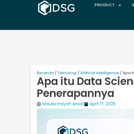
PRODUCT
Beranda
/
Teknologi
/
Artificial Intelligence
/ Apa i
Apa itu Data Scie
Penerapannya
Maulia Inayah Ansar
April 17, 2025