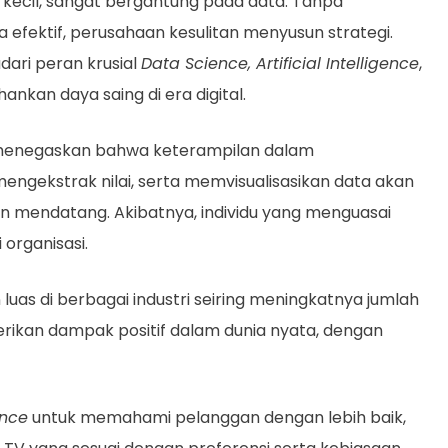
n kecil, sangat bergantung pada data. Tanpa
fektif, perusahaan kesulitan menyusun strategi.
dari peran krusial
Data Science, Artificial Intelligence
,
kan daya saing di era digital.
y menegaskan bahwa keterampilan dalam
gekstrak nilai, serta memvisualisasikan data akan
n mendatang. Akibatnya, individu yang menguasai
 organisasi.
luas di berbagai industri seiring meningkatnya jumlah
kan dampak positif dalam dunia nyata, dengan
ence
untuk memahami pelanggan dengan lebih baik,