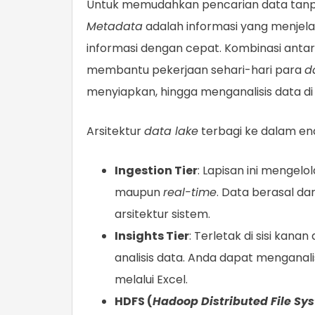
Untuk memudahkan pencarian data tanp
Metadata
adalah informasi yang menjel
informasi dengan cepat. Kombinasi anta
membantu pekerjaan sehari-hari para
d
menyiapkan, hingga menganalisis data di
Arsitektur
data lake
terbagi ke dalam en
Ingestion Tier
: Lapisan ini mengel
maupun
real-time
. Data berasal dar
arsitektur sistem.
Insights Tier
: Terletak di sisi kana
analisis data. Anda dapat mengana
melalui Excel.
HDFS (
Hadoop Distributed File Sy