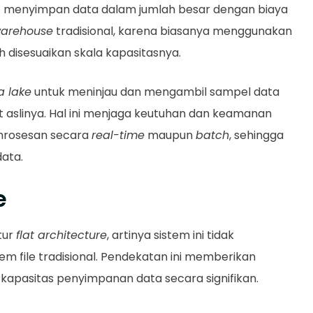
pat menyimpan data dalam jumlah besar dengan biaya
warehouse
tradisional, karena biasanya menggunakan
disesuaikan skala kapasitasnya.
a lake
untuk meninjau dan mengambil sampel data
aslinya. Hal ini menjaga keutuhan dan keamanan
pemrosesan secara
real-time
maupun
batch
, sehingga
ata.
e
tur
flat architecture
, artinya sistem ini tidak
em file tradisional. Pendekatan ini memberikan
apasitas penyimpanan data secara signifikan.