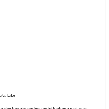
ata Lake
e dan bagaimana konsep ini berbeda dari Data