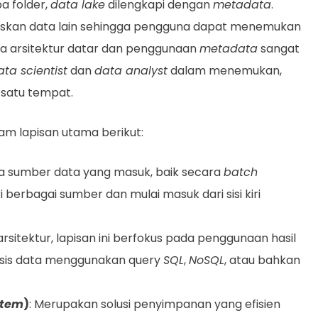
a folder,
data lake
dilengkapi dengan
metadata
.
askan data lain sehingga pengguna dapat menemukan
ra arsitektur datar dan penggunaan
metadata
sangat
ata scientist
dan
data analyst
dalam menemukan,
 satu tempat.
am lapisan utama berikut:
ola sumber data yang masuk, baik secara
batch
i berbagai sumber dan mulai masuk dari sisi kiri
n arsitektur, lapisan ini berfokus pada penggunaan hasil
lisis data menggunakan query
SQL
,
NoSQL
, atau bahkan
stem
)
: Merupakan solusi penyimpanan yang efisien