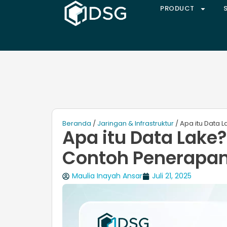
PRODUCT
Beranda
/
Jaringan & Infrastruktur
/ Apa itu Data 
Apa itu Data Lake
Contoh Penerapa
Maulia Inayah Ansar
Juli 21, 2025