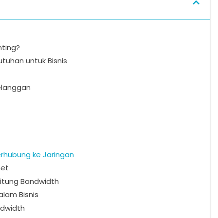
ting?
tuhan untuk Bisnis
elanggan
erhubung ke Jaringan
net
itung Bandwidth
lam Bisnis
dwidth