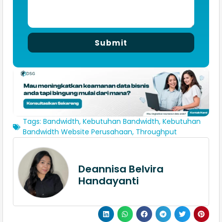
Submit
Tags:
Bandwidth
,
Kebutuhan Bandwidth
,
Kebutuhan
Bandwidth Website Perusahaan
,
Throughput
Deannisa Belvira
Handayanti