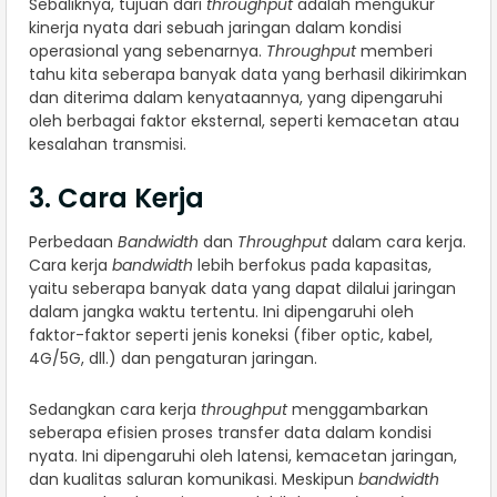
Sebaliknya, tujuan dari
throughput
adalah mengukur
kinerja nyata dari sebuah jaringan dalam kondisi
operasional yang sebenarnya.
Throughput
memberi
tahu kita seberapa banyak data yang berhasil dikirimkan
dan diterima dalam kenyataannya, yang dipengaruhi
oleh berbagai faktor eksternal, seperti kemacetan atau
kesalahan transmisi.
3. Cara Kerja
Perbedaan
Bandwidth
dan
Throughput
dalam cara kerja.
Cara kerja
bandwidth
lebih berfokus pada kapasitas,
yaitu seberapa banyak data yang dapat dilalui jaringan
dalam jangka waktu tertentu. Ini dipengaruhi oleh
faktor-faktor seperti jenis koneksi (fiber optic, kabel,
4G/5G, dll.) dan pengaturan jaringan.
Sedangkan cara kerja
throughput
menggambarkan
seberapa efisien proses transfer data dalam kondisi
nyata. Ini dipengaruhi oleh latensi, kemacetan jaringan,
dan kualitas saluran komunikasi. Meskipun
bandwidth