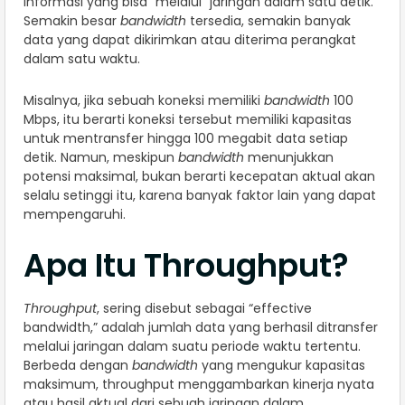
informasi yang bisa “melalui” jaringan dalam satu detik.
Semakin besar
bandwidth
tersedia, semakin banyak
data yang dapat dikirimkan atau diterima perangkat
dalam satu waktu.
Misalnya, jika sebuah koneksi memiliki
bandwidth
100
Mbps, itu berarti koneksi tersebut memiliki kapasitas
untuk mentransfer hingga 100 megabit data setiap
detik. Namun, meskipun
bandwidth
menunjukkan
potensi maksimal, bukan berarti kecepatan aktual akan
selalu setinggi itu, karena banyak faktor lain yang dapat
mempengaruhi.
Apa Itu Throughput?
Throughput
, sering disebut sebagai “effective
bandwidth,” adalah jumlah data yang berhasil ditransfer
melalui jaringan dalam suatu periode waktu tertentu.
Berbeda dengan
bandwidth
yang mengukur kapasitas
maksimum, throughput menggambarkan kinerja nyata
atau hasil aktual dari sebuah jaringan dalam