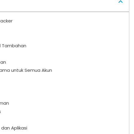
Hacker
il Tambahan
han
Sama untuk Semua Akun
Aman
s
dan Aplikasi