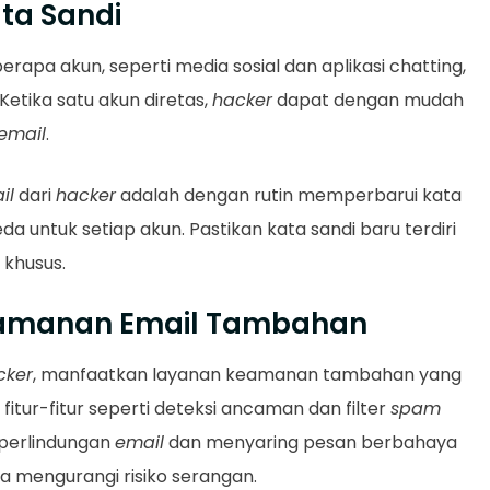
ta Sandi
apa akun, seperti media sosial dan aplikasi chatting,
etika satu akun diretas,
hacker
dapat dengan mudah
email
.
il
dari
hacker
adalah dengan rutin memperbarui kata
a untuk setiap akun. Pastikan kata sandi baru terdiri
r khusus.
eamanan Email Tambahan
cker
, manfaatkan layanan keamanan tambahan yang
n fitur-fitur seperti deteksi ancaman dan filter
spam
 perlindungan
email
dan menyaring pesan berbahaya
 mengurangi risiko serangan.