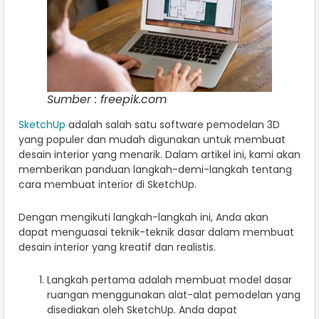
Sumber : freepik.com
SketchUp
adalah salah satu software pemodelan 3D
yang populer dan mudah digunakan untuk membuat
desain interior yang menarik. Dalam artikel ini, kami akan
memberikan panduan langkah-demi-langkah tentang
cara membuat interior di SketchUp.
Dengan mengikuti langkah-langkah ini, Anda akan
dapat menguasai teknik-teknik dasar dalam membuat
desain interior yang kreatif dan realistis.
Langkah pertama adalah membuat model dasar
ruangan menggunakan alat-alat pemodelan yang
disediakan oleh SketchUp. Anda dapat