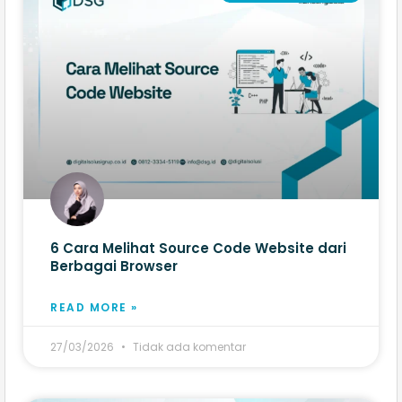
6 Cara Melihat Source Code Website​ dari
Berbagai Browser
READ MORE »
27/03/2026
Tidak ada komentar