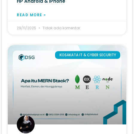
HP Android & iPhone
READ MORE »
29/11/2025
Tidak ada komentar
KOSAKATA IT & CYBER SECURITY