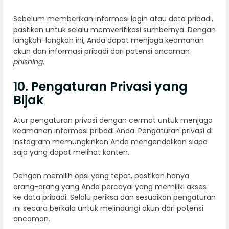
Sebelum memberikan informasi login atau data pribadi,
pastikan untuk selalu memverifikasi sumbernya. Dengan
langkah-langkah ini, Anda dapat menjaga keamanan
akun dan informasi pribadi dari potensi ancaman
phishing
.
10. Pengaturan Privasi yang
Bijak
Atur pengaturan privasi dengan cermat untuk menjaga
keamanan informasi pribadi Anda. Pengaturan privasi di
Instagram memungkinkan Anda mengendalikan siapa
saja yang dapat melihat konten.
Dengan memilih opsi yang tepat, pastikan hanya
orang-orang yang Anda percayai yang memiliki akses
ke data pribadi. Selalu periksa dan sesuaikan pengaturan
ini secara berkala untuk melindungi akun dari potensi
ancaman.