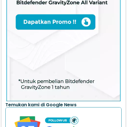
Temukan kami di Google News