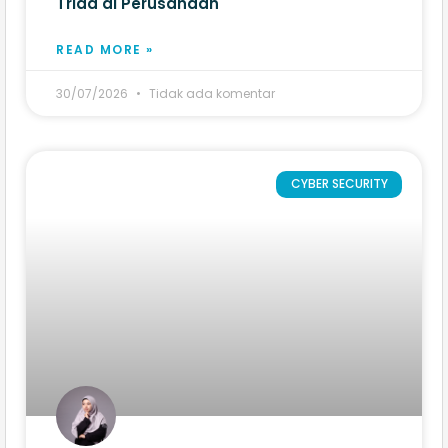
Triad di Perusahaan
READ MORE »
30/07/2026
Tidak ada komentar
CYBER SECURITY