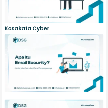
Kosakata Cyber