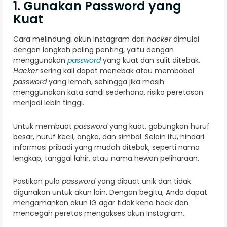
1. Gunakan Password yang
Kuat
Cara melindungi akun Instagram dari
hacker
dimulai
dengan langkah paling penting, yaitu dengan
menggunakan
password
yang kuat dan sulit ditebak.
Hacker
sering kali dapat menebak atau membobol
password
yang lemah, sehingga jika masih
menggunakan kata sandi sederhana, risiko peretasan
menjadi lebih tinggi.
Untuk membuat
password
yang kuat, gabungkan huruf
besar, huruf kecil, angka, dan simbol. Selain itu, hindari
informasi pribadi yang mudah ditebak, seperti nama
lengkap, tanggal lahir, atau nama hewan peliharaan.
Pastikan pula
password
yang dibuat unik dan tidak
digunakan untuk akun lain. Dengan begitu, Anda dapat
mengamankan akun IG agar tidak kena hack dan
mencegah peretas mengakses akun Instagram.