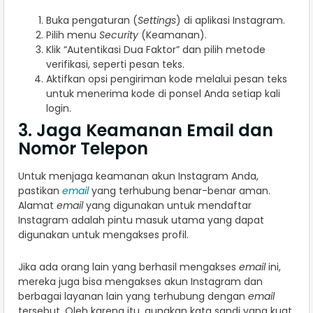
Buka pengaturan (
Settings
) di aplikasi Instagram.
Pilih menu
Security
(Keamanan).
Klik “Autentikasi Dua Faktor” dan pilih metode
verifikasi, seperti pesan teks.
Aktifkan opsi pengiriman kode melalui pesan teks
untuk menerima kode di ponsel Anda setiap kali
login.
3. Jaga Keamanan Email dan
Nomor Telepon
Untuk menjaga keamanan akun Instagram Anda,
pastikan
email
yang terhubung benar-benar aman.
Alamat
email
yang digunakan untuk mendaftar
Instagram adalah pintu masuk utama yang dapat
digunakan untuk mengakses profil.
Jika ada orang lain yang berhasil mengakses
email
ini,
mereka juga bisa mengakses akun Instagram dan
berbagai layanan lain yang terhubung dengan
email
tersebut. Oleh karena itu, gunakan kata sandi yang kuat,