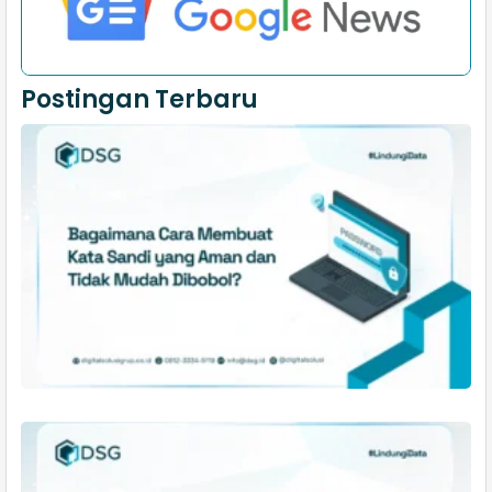
Postingan Terbaru