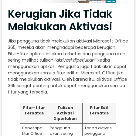
Kerugian Jika Tidak
Melakukan Aktivasi
Jika pengguna tidak melakukan aktivasi Microsoft Office
365, mereka akan menghadapi beberapa kerugian.
Fitur-fitur aplikasi ini akan terbatas dan pengguna akan
sering melihat tulisan
“aktivasi diperlukan”
ketika
menggunakan aplikasi. Pengguna juga tidak akan dapat
menggunakan semua fitur edit di Microsoft Office jika
tidak melakukan aktivasi. Oleh karena itu, aktivasi Office
365 sangat penting untuk dapat menggunakan semua
fitur yang tersedia.
Fitur-fitur
Tulisan
Fitur Edit
Terbatas
Aktivasi
Terbatas
Diperlukan
Beberapa
Pengguna
Tanpa aktivasi,
fitur Office
akan sering
pengguna