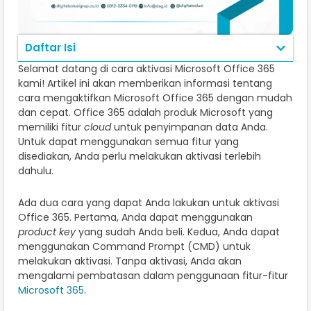
Daftar Isi
Selamat datang di cara aktivasi Microsoft Office 365
kami! Artikel ini akan memberikan informasi tentang
cara mengaktifkan Microsoft Office 365 dengan mudah
dan cepat. Office 365 adalah produk Microsoft yang
memiliki fitur
cloud
untuk penyimpanan data Anda.
Untuk dapat menggunakan semua fitur yang
disediakan, Anda perlu melakukan aktivasi terlebih
dahulu.
Ada dua cara yang dapat Anda lakukan untuk aktivasi
Office 365. Pertama, Anda dapat menggunakan
product key
yang sudah Anda beli. Kedua, Anda dapat
menggunakan Command Prompt (CMD) untuk
melakukan aktivasi. Tanpa aktivasi, Anda akan
mengalami pembatasan dalam penggunaan fitur-fitur
Microsoft 365
.