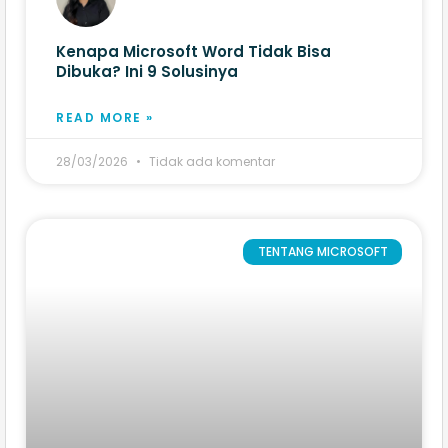
Kenapa Microsoft Word Tidak Bisa
Dibuka? Ini 9​ Solusinya
READ MORE »
28/03/2026
Tidak ada komentar
TENTANG MICROSOFT