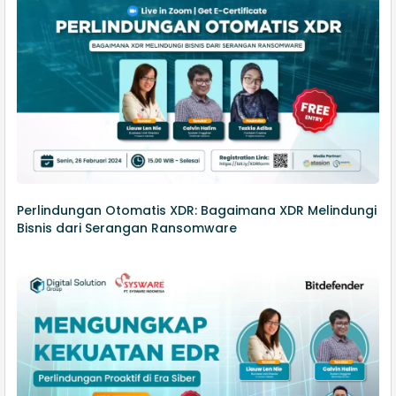
Perlindungan Otomatis XDR: Bagaimana XDR Melindungi
Bisnis dari Serangan Ransomware