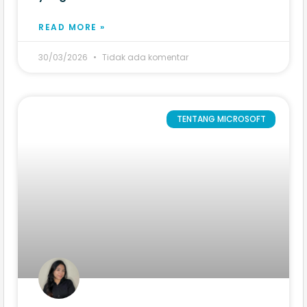
READ MORE »
30/03/2026
Tidak ada komentar
TENTANG MICROSOFT