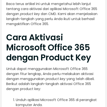
Baca terus artikel ini untuk mengetahui lebih lanjut
tentang cara aktivasi dari aplikasi Microsoft Office 365
dengan
product key
dan CMD. Kami akan menjelaskan
langkah-langkah yang perlu Anda ikuti untuk berhasil
mengaktifkan Office 365.
Cara Aktivasi
Microsoft Office 365
dengan Product Key
Untuk dapat menggunakan Microsoft Office 365
dengan fitur lengkap, Anda perlu melakukan aktivasi
dengan menggunakan
product key
yang telah dibeli.
Berikut adalah langkah-langkah aktivasi Office 365
dengan product key:
Unduh aplikasi Microsoft Office 365 di perangkat
komputer Anda.