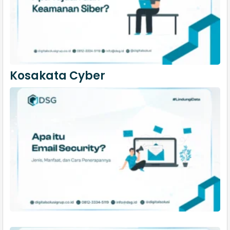
Kosakata Cyber