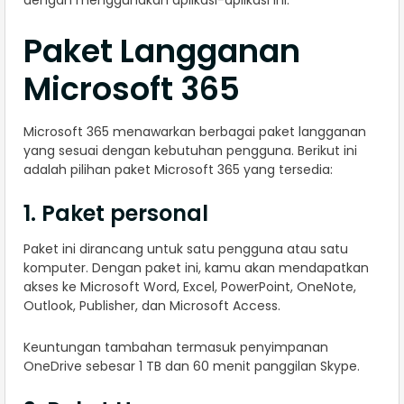
Paket Langganan
Microsoft 365
Microsoft 365 menawarkan berbagai paket langganan
yang sesuai dengan kebutuhan pengguna. Berikut ini
adalah pilihan paket Microsoft 365 yang tersedia:
1. Paket personal
Paket ini dirancang untuk satu pengguna atau satu
komputer. Dengan paket ini, kamu akan mendapatkan
akses ke Microsoft Word, Excel, PowerPoint, OneNote,
Outlook, Publisher, dan Microsoft Access.
Keuntungan tambahan termasuk penyimpanan
OneDrive sebesar 1 TB dan 60 menit panggilan Skype.