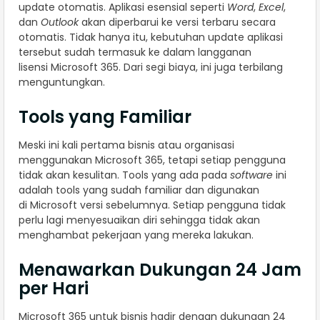
update otomatis. Aplikasi esensial seperti
Word
,
Excel
,
dan
Outlook
akan diperbarui ke versi terbaru secara
otomatis. Tidak hanya itu, kebutuhan update aplikasi
tersebut sudah termasuk ke dalam langganan
lisensi Microsoft 365. Dari segi biaya, ini juga terbilang
menguntungkan.
Tools yang Familiar
Meski ini kali pertama bisnis atau organisasi
menggunakan Microsoft 365, tetapi setiap pengguna
tidak akan kesulitan. Tools yang ada pada
software
ini
adalah tools yang sudah familiar dan digunakan
di Microsoft versi sebelumnya. Setiap pengguna tidak
perlu lagi menyesuaikan diri sehingga tidak akan
menghambat pekerjaan yang mereka lakukan.
Menawarkan Dukungan 24 Jam
per Hari
Microsoft 365 untuk bisnis hadir dengan dukungan 24