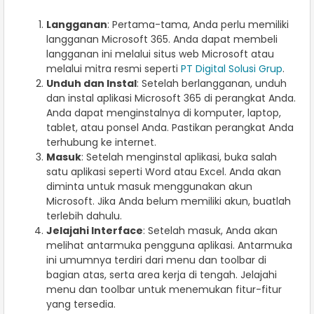
Langganan
: Pertama-tama, Anda perlu memiliki
langganan Microsoft 365. Anda dapat membeli
langganan ini melalui situs web Microsoft atau
melalui mitra resmi seperti
PT Digital Solusi Grup
.
Unduh dan Instal
: Setelah berlangganan, unduh
dan instal aplikasi Microsoft 365 di perangkat Anda.
Anda dapat menginstalnya di komputer, laptop,
tablet, atau ponsel Anda. Pastikan perangkat Anda
terhubung ke internet.
Masuk
: Setelah menginstal aplikasi, buka salah
satu aplikasi seperti Word atau Excel. Anda akan
diminta untuk masuk menggunakan akun
Microsoft. Jika Anda belum memiliki akun, buatlah
terlebih dahulu.
Jelajahi Interface
: Setelah masuk, Anda akan
melihat antarmuka pengguna aplikasi. Antarmuka
ini umumnya terdiri dari menu dan toolbar di
bagian atas, serta area kerja di tengah. Jelajahi
menu dan toolbar untuk menemukan fitur-fitur
yang tersedia.