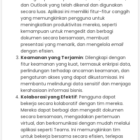
dan Outlook yang telah dikenal dan digunakan
secara luas. Aplikasi ini memiliki fitur-fitur canggih
yang memungkinkan pengguna untuk
meningkatkan produktivitas mereka, seperti
kemampuan untuk mengedit dan berbagi
dokumen secara bersamaan, membuat
presentasi yang menarik, dan mengelola
email
dengan efisien.
Keamanan yang Terjamin
: Dilengkapi dengan
fitur keamanan yang kuat, termasuk enkripsi data,
perlindungan terhadap ancaman keamanan, dan
pengaturan akses yang dapat dikustomisasi. Ini
membantu melindungi data sensitif dan menjaga
kerahasiaan informasi bisnis.
Kolaborasi yang Efektif
: Pengguna dapat
bekerja secara kolaboratif dengan tim mereka.
Mereka dapat berbagi dan mengedit dokumen
secara bersamaan, mengadakan pertemuan
virtual, dan berkomunikasi dengan mudah melalui
aplikasi seperti Teams. Ini memungkinkan tim
untuk bekerja bersama secara efisien, terlepas