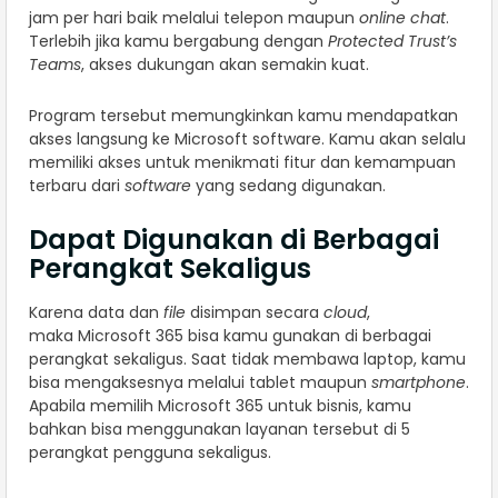
jam per hari baik melalui telepon maupun
online chat
.
Terlebih jika kamu bergabung dengan
Protected Trust’s
Teams
, akses dukungan akan semakin kuat.
Program tersebut memungkinkan kamu mendapatkan
akses langsung ke Microsoft software. Kamu akan selalu
memiliki akses untuk menikmati fitur dan kemampuan
terbaru dari
software
yang sedang digunakan.
Dapat Digunakan di Berbagai
Perangkat Sekaligus
Karena data dan
file
disimpan secara
cloud
,
maka Microsoft 365 bisa kamu gunakan di berbagai
perangkat sekaligus. Saat tidak membawa laptop, kamu
bisa mengaksesnya melalui tablet maupun
smartphone
.
Apabila memilih Microsoft 365 untuk bisnis, kamu
bahkan bisa menggunakan layanan tersebut di 5
perangkat pengguna sekaligus.