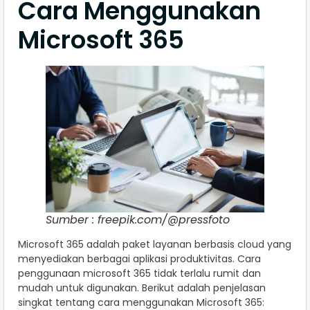
Cara Menggunakan
Microsoft 365
Sumber : freepik.com/@pressfoto
Microsoft 365 adalah paket layanan berbasis cloud yang
menyediakan berbagai aplikasi produktivitas. Cara
penggunaan microsoft 365 tidak terlalu rumit dan
mudah untuk digunakan. Berikut adalah penjelasan
singkat tentang cara menggunakan Microsoft 365: