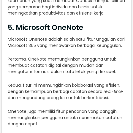
keamanan yang kuat membuat Outlook menjadi pilihan
yang sempurna bagi individu dan bisnis untuk
meningkatkan produktivitas dan efisiensi kerja.
5. Microsoft OneNote
Microsoft OneNote adalah salah satu fitur unggulan dari
Microsoft 365 yang menawarkan berbagai keunggulan.
Pertama, OneNote memungkinkan pengguna untuk
membuat catatan digital dengan mudah dan
mengatur informasi dalam tata letak yang fleksibel.
Kedua, fitur ini memungkinkan kolaborasi yang efisien,
dengan kemampuan berbagi catatan secara
real-time
dan mengundang orang lain untuk berkontribusi.
OneNote juga memiliki fitur pencarian yang canggih,
memungkinkan pengguna untuk menemukan catatan
dengan cepat.