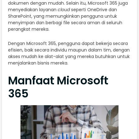
dokumen dengan mudah. Selain itu, Microsoft 365 juga
menyediakan layanan
cloud
seperti OneDrive dan
SharePoint, yang memungkinkan pengguna untuk
menyimpan dan berbagi file secara aman di seluruh
perangkat mereka.
Dengan Microsoft 365, pengguna dapat bekerja secara
efisien, baik secara individu maupun dalam tim, dengan
akses mudah ke alat-alat yang mereka butuhkan untuk
menjalankan bisnis mereka.
Manfaat Microsoft
365