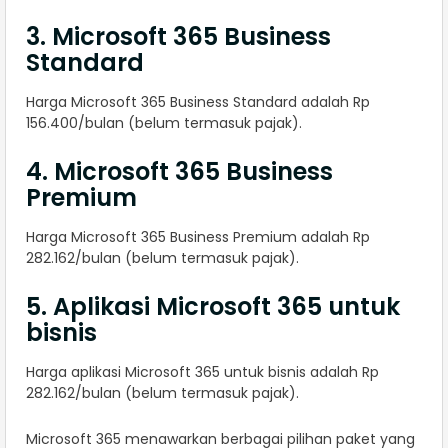
3. Microsoft 365 Business
Standard
Harga Microsoft 365 Business Standard adalah Rp
156.400/bulan (belum termasuk pajak).
4. Microsoft 365 Business
Premium
Harga Microsoft 365 Business Premium adalah Rp
282.162/bulan (belum termasuk pajak).
5. Aplikasi Microsoft 365 untuk
bisnis
Harga aplikasi Microsoft 365 untuk bisnis adalah Rp
282.162/bulan (belum termasuk pajak).
Microsoft 365 menawarkan berbagai pilihan paket yang