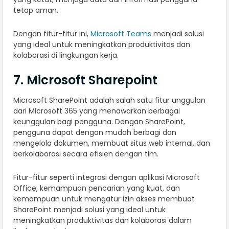
tetap aman.
Dengan fitur-fitur ini,
Microsoft Teams
menjadi solusi
yang ideal untuk meningkatkan produktivitas dan
kolaborasi di lingkungan kerja.
7. Microsoft Sharepoint
Microsoft SharePoint adalah salah satu fitur unggulan
dari Microsoft 365 yang menawarkan berbagai
keunggulan bagi pengguna. Dengan SharePoint,
pengguna dapat dengan mudah berbagi dan
mengelola dokumen, membuat situs web internal, dan
berkolaborasi secara efisien dengan tim.
Fitur-fitur seperti integrasi dengan aplikasi Microsoft
Office, kemampuan pencarian yang kuat, dan
kemampuan untuk mengatur izin akses membuat
SharePoint menjadi solusi yang ideal untuk
meningkatkan produktivitas dan kolaborasi dalam