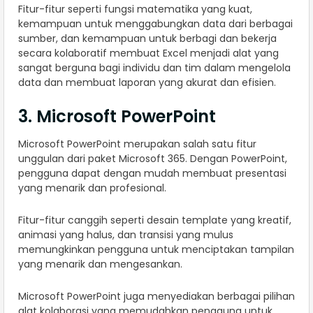
Fitur-fitur seperti fungsi matematika yang kuat,
kemampuan untuk menggabungkan data dari berbagai
sumber, dan kemampuan untuk berbagi dan bekerja
secara kolaboratif membuat Excel menjadi alat yang
sangat berguna bagi individu dan tim dalam mengelola
data dan membuat laporan yang akurat dan efisien.
3. Microsoft PowerPoint
Microsoft PowerPoint merupakan salah satu fitur
unggulan dari paket Microsoft 365. Dengan PowerPoint,
pengguna dapat dengan mudah membuat presentasi
yang menarik dan profesional.
Fitur-fitur canggih seperti desain template yang kreatif,
animasi yang halus, dan transisi yang mulus
memungkinkan pengguna untuk menciptakan tampilan
yang menarik dan mengesankan.
Microsoft PowerPoint juga menyediakan berbagai pilihan
alat kolaborasi yang memudahkan pengguna untuk