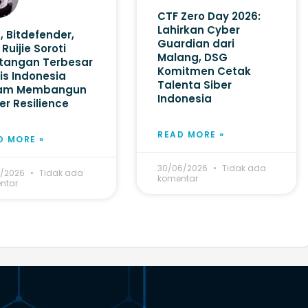
CTF Zero Day 2026:
Lahirkan Cyber
, Bitdefender,
Guardian dari
Ruijie Soroti
Malang, DSG
tangan Terbesar
Komitmen Cetak
is Indonesia
Talenta Siber
am Membangun
Indonesia
er Resilience
READ MORE »
D MORE »
30/06/2026
Tidak ada
7/2026
Tidak ada
komentar
ntar