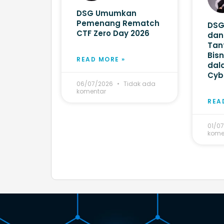
DSG Umumkan
Pemenang Rematch
DSG
CTF Zero Day 2026
dan 
Tan
Bisn
READ MORE »
dal
Cyb
06/07/2026
Tidak ada
komentar
REA
01/0
kome