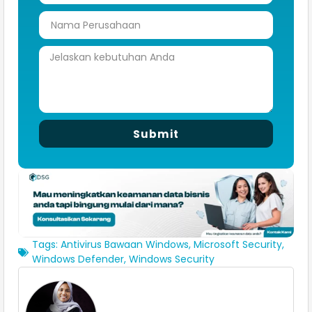
Submit
Tags:
Antivirus Bawaan Windows
,
Microsoft Security
,
Windows Defender
,
Windows Security