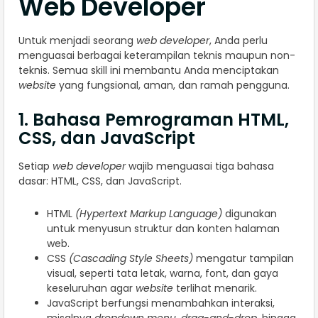
Web Developer
Untuk menjadi seorang
web developer
, Anda perlu
menguasai berbagai keterampilan teknis maupun non-
teknis. Semua skill ini membantu Anda menciptakan
website
yang fungsional, aman, dan ramah pengguna.
1. Bahasa Pemrograman HTML,
CSS, dan JavaScript
Setiap
web developer
wajib menguasai tiga bahasa
dasar: HTML, CSS, dan JavaScript.
HTML
(Hypertext Markup Language)
digunakan
untuk menyusun struktur dan konten halaman
web.
CSS
(Cascading Style Sheets)
mengatur tampilan
visual, seperti tata letak, warna, font, dan gaya
keseluruhan agar
website
terlihat menarik.
JavaScript berfungsi menambahkan interaksi,
misalnya
dropdown menu, drag-and-drop
, hingga