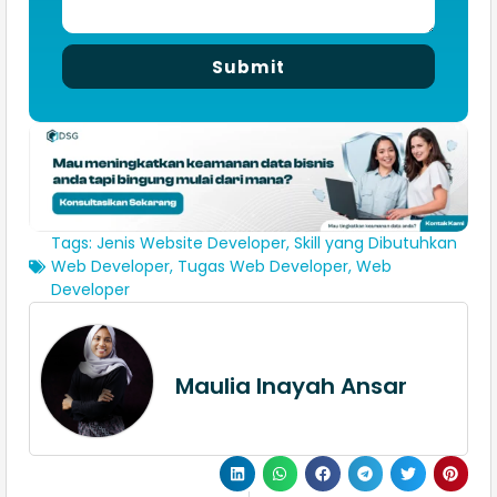
Submit
Tags:
Jenis Website Developer
,
Skill yang Dibutuhkan
Web Developer
,
Tugas Web Developer
,
Web
Developer
Maulia Inayah Ansar