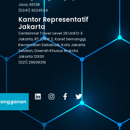
Java, 65138
(0341) 3024534
Kantor Representatif
Jakarta
Centennial Tower Level 29 Unit D-E
Jakarta, RT.2/RW.2, Karet Semanggi,
Kecamatan Setiabudi, Kota Jakarta
Selatan, Daerah Khusus Ibukota
Jakarta 12930
(021) 29608319
langganan