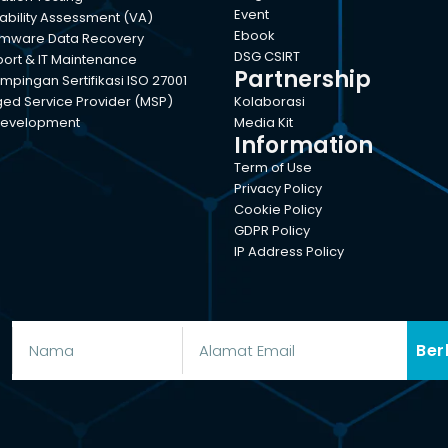
Event
ability Assessment (VA)
Ebook
mware Data Recovery
DSG CSIRT
port & IT Maintenance
Partnership
pingan Sertifikasi ISO 27001
d Service Provider (MSP)
Kolaborasi
evelopment
Media Kit
Information
Term of Use
Privacy Policy
Cookie Policy
GDPR Policy
IP Address Policy
Ber