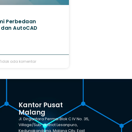
i Perbedaan
 dan AutoCAD
Tidak ada komentar
Kantor Pusat
Malang
Jl. Dirgantara Permai Blok C IV No. 35,
Village/Sub-district Lesanpuro,
Kedungkandang, Malang City, East