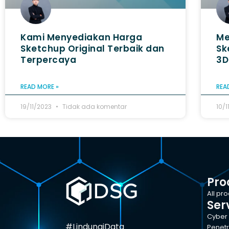
Kami Menyediakan Harga
Me
Sketchup Original Terbaik dan
Sk
Terpercaya
3D
READ MORE »
REA
19/11/2023
Tidak ada komentar
10/
Pro
All pr
Ser
Cyber 
#LindungiData
Penetr