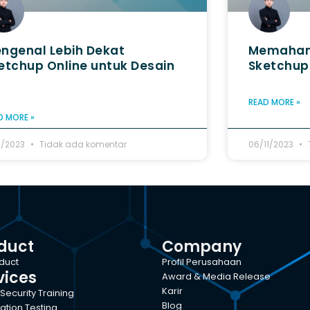
ngenal Lebih Dekat
Memaham
etchup Online untuk Desain
Sketchup
READ MORE »
D MORE »
11/2023
Tidak ada komentar
06/11/2023
duct
Company
oduct
Profil Perusahaan
vices
Award & Media Release
Karir
Security Training
Blog
ation Testing