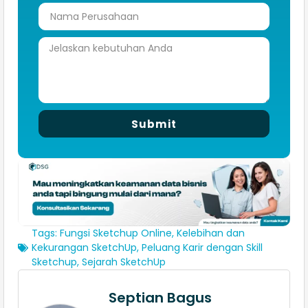
Submit
Tags:
Fungsi Sketchup Online
,
Kelebihan dan
Kekurangan SketchUp
,
Peluang Karir dengan Skill
Sketchup
,
Sejarah SketchUp
Septian Bagus