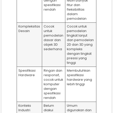
dengan
lebih banyak
spesifikasi
fitur dan
rendah
fleksibilitas
dalam
pemodelan
Kompleksitas
Cocok
Cocok untuk
Desain
untuk
pemodelan
pemodelan
tingkat lanjut
dasar dan
dan pemodelan
objek 3D
2D dan 3D yang
sederhana
kompleks
dengan tingkat
presisi yang
tinggi
Spesifikasi
Ringan dan
Membutuhkan
Hardware
responsif,
spesifikasi
cocok untuk
hardware yang
komputer
lebih tinggi
dengan
spesifikasi
rendah
Konteks
Belum
Umum
Industri
diakui
digunakan dan