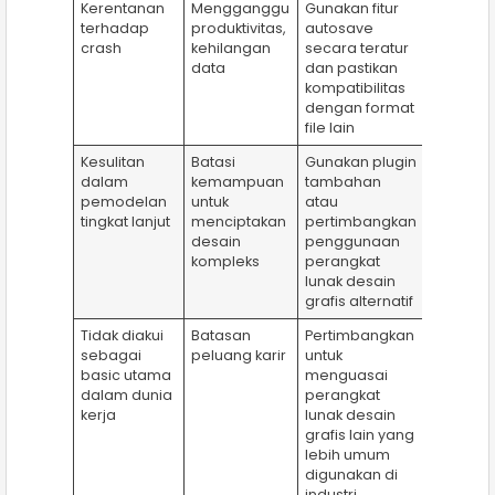
Kerentanan
Mengganggu
Gunakan fitur
terhadap
produktivitas,
autosave
crash
kehilangan
secara teratur
data
dan pastikan
kompatibilitas
dengan format
file lain
Kesulitan
Batasi
Gunakan plugin
dalam
kemampuan
tambahan
pemodelan
untuk
atau
tingkat lanjut
menciptakan
pertimbangkan
desain
penggunaan
kompleks
perangkat
lunak desain
grafis alternatif
Tidak diakui
Batasan
Pertimbangkan
sebagai
peluang karir
untuk
basic utama
menguasai
dalam dunia
perangkat
kerja
lunak desain
grafis lain yang
lebih umum
digunakan di
industri