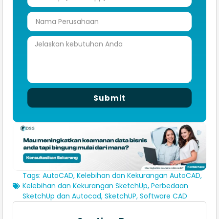
Submit
Tags:
AutoCAD
,
Kelebihan dan Kekurangan AutoCAD
,
Kelebihan dan Kekurangan SketchUp
,
Perbedaan
SketchUp dan Autocad
,
SketchUP
,
Software CAD