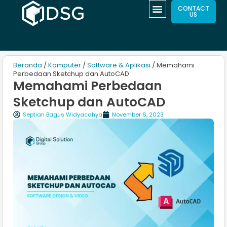
CONTACT
US
Beranda
/
Komputer
/
Software & Aplikasi
/ Memahami
Perbedaan Sketchup dan AutoCAD
Memahami Perbedaan
Sketchup dan AutoCAD
Septian Bagus Widyacahya
November 6, 2023