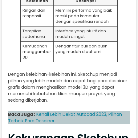
Kelebihan
Deskripsi
Ringan dan
Memiliki performa yang baik
responsif
meski pada komputer
dengan spesifikasi rendah
Tampilan
Interface yang intuitif dan
sederhana
mudah diingat
Kemudahan
Dengan fitur pull dan push
menggambar
yang mudah dipahami
3D
Dengan kelebihan-kelebihan ini, Sketchup menjadi
pilihan yang lebih mudah dan cepat bagi para desainer
grafis dalam menghasilkan model 3D yang dapat
memenuhi kebutuhan klien maupun proyek yang
sedang dikerjakan.
Baca Juga :
Kenali Lebih Dekat Autocad 2023, Pilihan
Terbaik Para Desainer