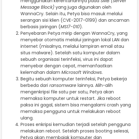
menggunakan kerentanannya pada
SMB (Server
Message Block)
yang juga digunakan oleh
WannaCry. Selain itu, Petya bisa masuk melalui
serangan sisi klien (CVE-2017-0199) dan ancaman
berbasis jaringan (
MS17-010
).
Penyebaran Petya mirip dengan WannaCry, yang
menyebar otomatis melalui jaringan lokal LAN dan
internet (misalnya, melalui lampiran email atau
situs malware). Setelah satu komputer dalam
sebuah organisasi terinfeksi, virus ini dapat
menyebar dengan cepat, memanfaatkan
kelemahan dalam
Microsoft Windows
.
Begitu sebuah komputer terinfeksi, Petya bekerja
berbeda dari
ransomware
lainnya. Alih-alih
mengenkripsi file satu per satu, Petya akan
memaksa komputer untuk restart. Jika reboot
paksa ini gagal, sistem bisa mengalami crash yang
memaksa pengguna untuk melakukan reboot
ulang.
Proses enkripsi kemudian terjadi setelah pengguna
melakukan reboot. Setelah proses booting selesai,
Petya akan membajak komputer dan