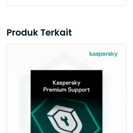
Produk Terkait