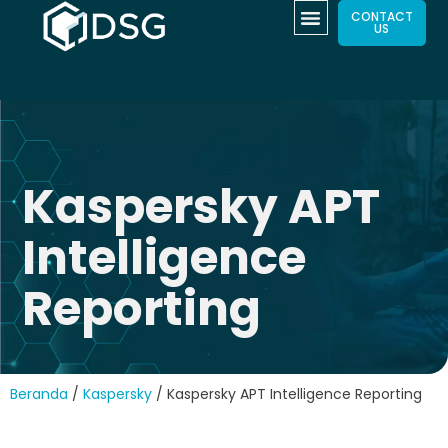
CONTACT
US
Kaspersky APT
Intelligence
Reporting
Beranda
/
Kaspersky
/ Kaspersky APT Intelligence Reporting