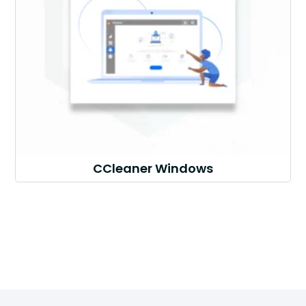
CCleaner Windows