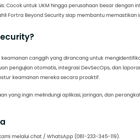
snis: Cocok untuk UKM hingga perusahaan besar dengan in
 ahli Fortra Beyond Security siap membantu memastikan 
Security?
usi keamanan canggih yang dirancang untuk mengidentifi
an pengujian otomatis, integrasi DevSecOps, dan lapora
stur keamanan mereka secara proaktif.
aan yang ingin melindungi aplikasi, jaringan, dan peran
ra
 kami melalui chat / WhatsApp (081-233-345-119).