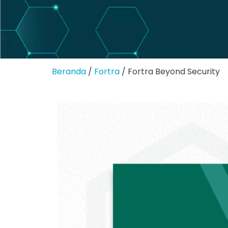
Beranda
/
Fortra
/ Fortra Beyond Security