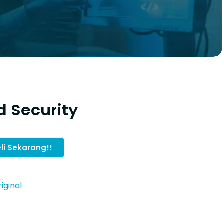
d Security
li Sekarang!!
iginal