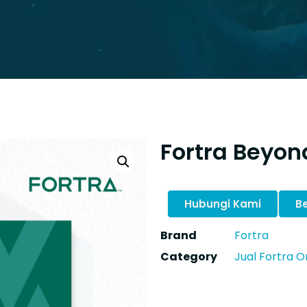
Fortra Beyon
Hubungi Kami
Be
Brand
Fortra
Category
Jual Fortra Or