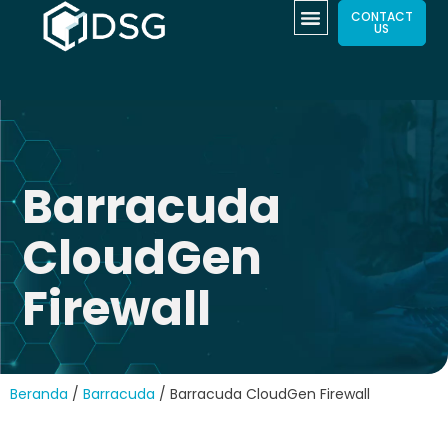
CONTACT
US
Barracuda
CloudGen
Firewall
Beranda
/
Barracuda
/ Barracuda CloudGen Firewall