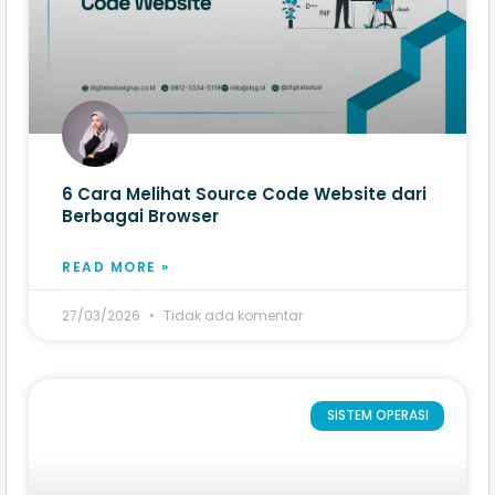
6 Cara Melihat Source Code Website​ dari
Berbagai Browser
READ MORE »
27/03/2026
Tidak ada komentar
SISTEM OPERASI