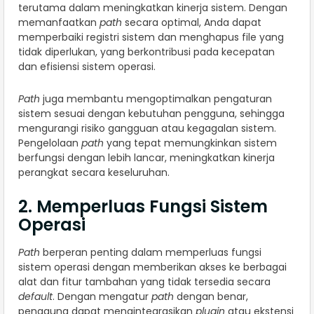
terutama dalam meningkatkan kinerja sistem. Dengan
memanfaatkan
path
secara optimal, Anda dapat
memperbaiki registri sistem dan menghapus file yang
tidak diperlukan, yang berkontribusi pada kecepatan
dan efisiensi sistem operasi.
Path
juga membantu mengoptimalkan pengaturan
sistem sesuai dengan kebutuhan pengguna, sehingga
mengurangi risiko gangguan atau kegagalan sistem.
Pengelolaan
path
yang tepat memungkinkan sistem
berfungsi dengan lebih lancar, meningkatkan kinerja
perangkat secara keseluruhan.
2. Memperluas Fungsi Sistem
Operasi
Path
berperan penting dalam memperluas fungsi
sistem operasi dengan memberikan akses ke berbagai
alat dan fitur tambahan yang tidak tersedia secara
default
. Dengan mengatur
path
dengan benar,
pengguna dapat mengintegrasikan
plugin
atau ekstensi