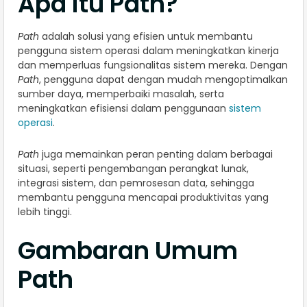
Apa itu Path?
Path
adalah solusi yang efisien untuk membantu
pengguna sistem operasi dalam meningkatkan kinerja
dan memperluas fungsionalitas sistem mereka. Dengan
Path
, pengguna dapat dengan mudah mengoptimalkan
sumber daya, memperbaiki masalah, serta
meningkatkan efisiensi dalam penggunaan
sistem
operasi
.
Path
juga memainkan peran penting dalam berbagai
situasi, seperti pengembangan perangkat lunak,
integrasi sistem, dan pemrosesan data, sehingga
membantu pengguna mencapai produktivitas yang
lebih tinggi.
Gambaran Umum
Path