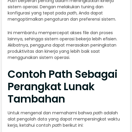
Path
berperan penting dalam meningkatkan kinerja
sistem operasi. Dengan melakukan tuning dan
konfigurasi yang tepat pada
path
, Anda dapat
mengoptimalkan pengaturan dan preferensi sistem.
Ini membantu mempercepat akses file dan proses
lainnya, sehingga sistem operasi bekerja lebih efisien.
Akibatnya, pengguna dapat merasakan peningkatan
produktivitas dan kinerja yang lebih baik saat
menggunakan sistem operasi.
Contoh Path Sebagai
Perangkat Lunak
Tambahan
Untuk mengenal dan memahami bahwa
path
adalah
alat pengolah data yang dapat mempersingkat waktu
kerja, ketahui contoh
path
berikut ini: