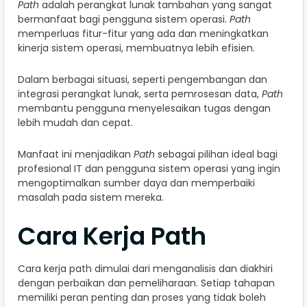
Path
adalah perangkat lunak tambahan yang sangat
bermanfaat bagi pengguna sistem operasi.
Path
memperluas fitur-fitur yang ada dan meningkatkan
kinerja sistem operasi, membuatnya lebih efisien.
Dalam berbagai situasi, seperti pengembangan dan
integrasi perangkat lunak, serta pemrosesan data,
Path
membantu pengguna menyelesaikan tugas dengan
lebih mudah dan cepat.
Manfaat ini menjadikan
Path
sebagai pilihan ideal bagi
profesional IT dan pengguna sistem operasi yang ingin
mengoptimalkan sumber daya dan memperbaiki
masalah pada sistem mereka.
Cara Kerja Path
Cara kerja path dimulai dari menganalisis dan diakhiri
dengan perbaikan dan pemeliharaan. Setiap tahapan
memiliki peran penting dan proses yang tidak boleh