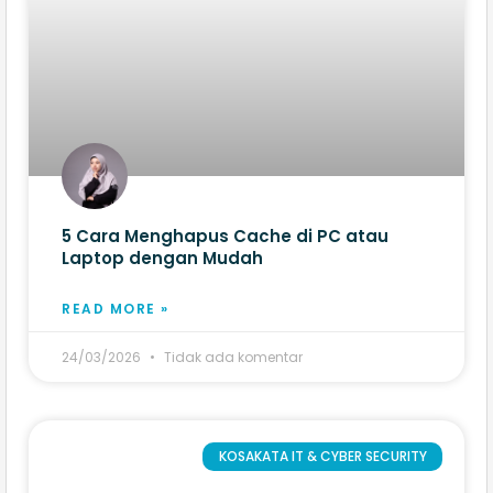
5 Cara Menghapus Cache di PC atau
Laptop dengan Mudah
READ MORE »
24/03/2026
Tidak ada komentar
KOSAKATA IT & CYBER SECURITY