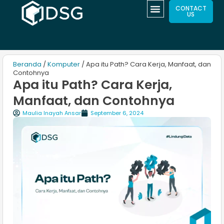
CONTACT
US
Beranda
/
Komputer
/ Apa itu Path? Cara Kerja, Manfaat, dan
Contohnya
Apa itu Path? Cara Kerja,
Manfaat, dan Contohnya
Maulia Inayah Ansar
September 6, 2024