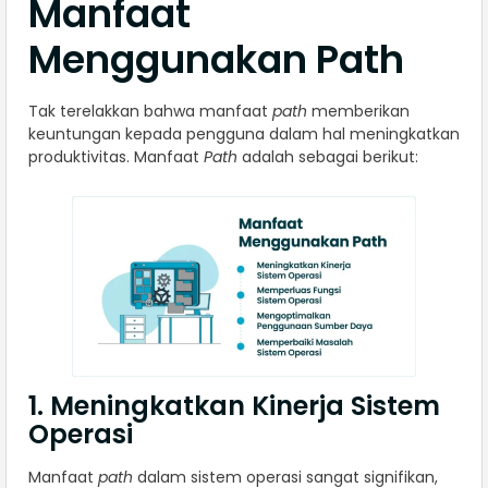
Manfaat
Menggunakan Path
Tak terelakkan bahwa manfaat
path
memberikan
keuntungan kepada pengguna dalam hal meningkatkan
produktivitas. Manfaat
Path
adalah sebagai berikut:
1. Meningkatkan Kinerja Sistem
Operasi
Manfaat
path
dalam sistem operasi sangat signifikan,