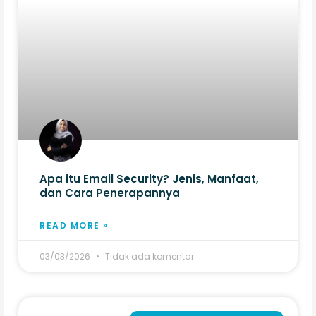
Apa itu Email Security? Jenis, Manfaat,
dan Cara Penerapannya
READ MORE »
03/03/2026
Tidak ada komentar