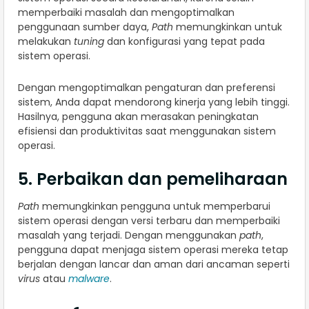
memperbaiki masalah dan mengoptimalkan
penggunaan sumber daya,
Path
memungkinkan untuk
melakukan
tuning
dan konfigurasi yang tepat pada
sistem operasi.
Dengan mengoptimalkan pengaturan dan preferensi
sistem, Anda dapat mendorong kinerja yang lebih tinggi.
Hasilnya, pengguna akan merasakan peningkatan
efisiensi dan produktivitas saat menggunakan sistem
operasi.
5. Perbaikan dan pemeliharaan
Path
memungkinkan pengguna untuk memperbarui
sistem operasi dengan versi terbaru dan memperbaiki
masalah yang terjadi. Dengan menggunakan
path
,
pengguna dapat menjaga sistem operasi mereka tetap
berjalan dengan lancar dan aman dari ancaman seperti
virus
atau
malware
.