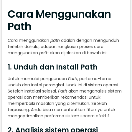
Cara Menggunakan
Path
Cara menggunakan
path
adalah dengan mengunduh
terlebih dahulu, adapun rangkaian proses cara
menggunakan
path
akan dijelaskan di bawah ini:
1. Unduh dan Install Path
Untuk memulai penggunaan
Path
, pertama-tama
unduh dan instal perangkat lunak ini di sistem operasi.
Setelah instalasi selesai,
Path
akan menganalisis sistem
operasi dan memberikan rekomendasi untuk
memperbaiki masalah yang ditemukan. Setelah
terpasang, Anda bisa memanfaatkan fiturnya untuk
mengoptimalkan performa sistem secara efektif.
2. Analisis sistem operasi