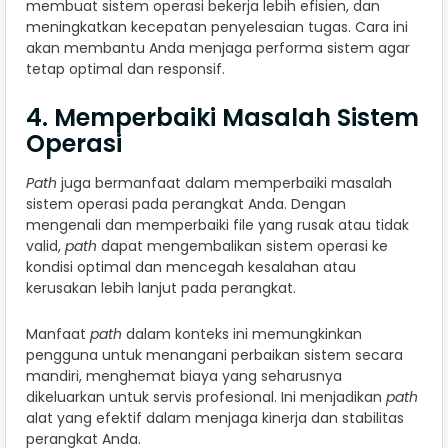
membuat sistem operasi bekerja lebih efisien, dan
meningkatkan kecepatan penyelesaian tugas. Cara ini
akan membantu Anda menjaga performa sistem agar
tetap optimal dan responsif.
4. Memperbaiki Masalah Sistem
Operasi
Path
juga bermanfaat dalam memperbaiki masalah
sistem operasi pada perangkat Anda. Dengan
mengenali dan memperbaiki file yang rusak atau tidak
valid,
path
dapat mengembalikan sistem operasi ke
kondisi optimal dan mencegah kesalahan atau
kerusakan lebih lanjut pada perangkat.
Manfaat
path
dalam konteks ini memungkinkan
pengguna untuk menangani perbaikan sistem secara
mandiri, menghemat biaya yang seharusnya
dikeluarkan untuk servis profesional. Ini menjadikan
path
alat yang efektif dalam menjaga kinerja dan stabilitas
perangkat Anda.