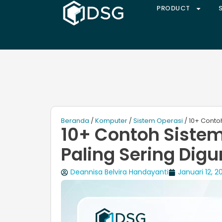
PRODUCT
Beranda
/
Komputer
/
Sistem Operasi
/ 10+ Conto
10+ Contoh Siste
Paling Sering Dig
Deannisa Belvira Handayanti
Januari 12, 2