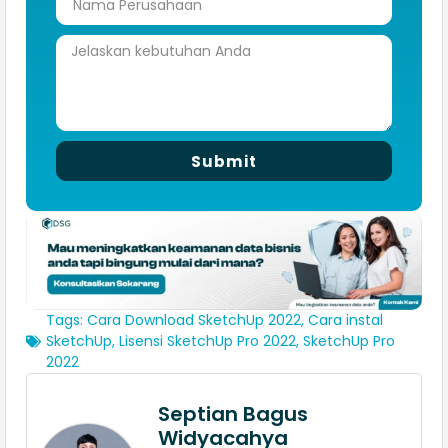
Submit
Tags:
Cara Download SketchUp 2022
,
Cara instal
SketchUp
,
Lisensi SketchUp Pro 2022
,
SketchUp Pro
2022
Septian Bagus
Widyacahya