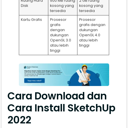
Ruang Hard
500 MB ruang
2 GB ruang
Disk
kosong yang
kosong yang
tersedia
tersedia
Kartu Grafis
Prosesor
Prosesor
grafis
grafis dengan
dengan
dukungan
dukungan
OpenGL 4.0
OpenGL 3.0
atau lebih
atau lebih
tinggi
tinggi
Cara Download dan
Cara Install SketchUp
2022