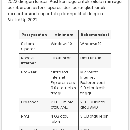
2022 dengan lancar. Pastikan juga untuk selalu menjaga
pembaruan sistem operasi dan perangkat lunak
komputer Anda agar tetap kompatibel dengan
SketchUp 2022.
Persyaratan
Minimum
Rekomendasi
Sistem
Windows 10
Windows 10
Operasi
Koneksi
Dibutuhkan
Dibutuhkan
Internet
Browser
Microsoft
Microsoft
Internet
Internet
Explorer versi
Explorer versi
9.0 atau lebih
9.0 atau lebih
tinggi
tinggi
Prosesor
2.1+ GHz Intel
2.8+ GHz Intel
atau AMD
atau AMD
RAM
4 GB atau
8 GB atau lebih
lebih