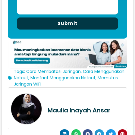
Submit
Tags:
Cara Membatasi Jaringan
,
Cara Menggunakan
Netcut
,
Manfaat Menggunakan Netcut
,
Memutus
Jaringan WiFi
Maulia Inayah Ansar