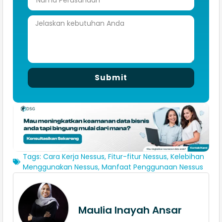
Submit
Tags:
Cara Kerja Nessus
,
Fitur-fitur Nessus
,
Kelebihan
Menggunakan Nessus
,
Manfaat Penggunaan Nessus
Maulia Inayah Ansar