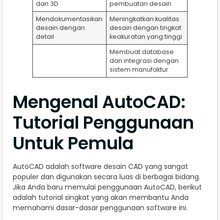
dan 3D
pembuatan desain
Mendokumentasikan
Meningkatkan kualitas
desain dengan
desain dengan tingkat
detail
keakuratan yang tinggi
Membuat database
dan integrasi dengan
sistem manufaktur
Mengenal AutoCAD:
Tutorial Penggunaan
Untuk Pemula
AutoCAD adalah software desain CAD yang sangat
populer dan digunakan secara luas di berbagai bidang.
Jika Anda baru memulai penggunaan AutoCAD, berikut
adalah tutorial singkat yang akan membantu Anda
memahami dasar-dasar penggunaan software ini.