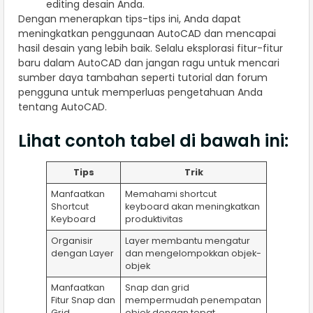
editing desain Anda.
Dengan menerapkan tips-tips ini, Anda dapat
meningkatkan penggunaan AutoCAD dan mencapai
hasil desain yang lebih baik. Selalu eksplorasi fitur-fitur
baru dalam AutoCAD dan jangan ragu untuk mencari
sumber daya tambahan seperti tutorial dan forum
pengguna untuk memperluas pengetahuan Anda
tentang AutoCAD.
Lihat contoh tabel di bawah ini:
Tips
Trik
Manfaatkan
Memahami shortcut
Shortcut
keyboard akan meningkatkan
Keyboard
produktivitas
Organisir
Layer membantu mengatur
dengan Layer
dan mengelompokkan objek-
objek
Manfaatkan
Snap dan grid
Fitur Snap dan
mempermudah penempatan
Grid
objek dengan tepat