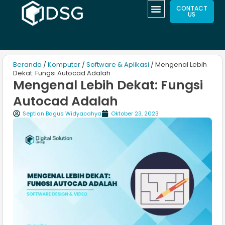
CONTACT
US
Beranda
/
Komputer
/
Software & Aplikasi
/ Mengenal Lebih
Dekat: Fungsi Autocad Adalah
Mengenal Lebih Dekat: Fungsi
Autocad Adalah
Septian Bagus Widyacahya
Oktober 23, 2023