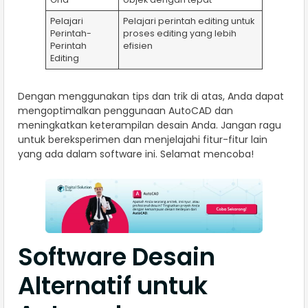
Pelajari
Pelajari perintah editing untuk
Perintah-
proses editing yang lebih
Perintah
efisien
Editing
Dengan menggunakan tips dan trik di atas, Anda dapat
mengoptimalkan penggunaan AutoCAD dan
meningkatkan keterampilan desain Anda. Jangan ragu
untuk bereksperimen dan menjelajahi fitur-fitur lain
yang ada dalam software ini. Selamat mencoba!
Software Desain
Alternatif untuk