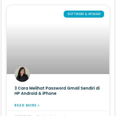
SOFTWARE & APLIKASI
3 Cara Melihat Password Gmail Sendiri di
HP Android & iPhone
READ MORE »