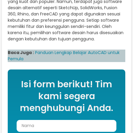
yang kuat dan populer. Namun, terdapat juga software
desain alternatif seperti SketchUp, SolidWorks, Fusion
360, Rhino, dan FreeCAD yang dapat digunakan sesuai
kebutuhan dan preferensi pengguna. Setiap software
memiliki fitur dan keunggulan sendiri-sendiri. Oleh
karena itu, pemilihan software desain harus disesuaikan
dengan kebutuhan dan tujuan pengguna.
Baca Juga :
Panduan Lengkap Belajar AutoCAD untuk
Pemula
Isi form berikut! Tim
kami segera
menghubungi Anda.