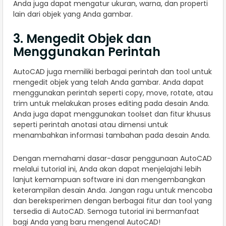
Anda juga dapat mengatur ukuran, warna, dan properti
lain dari objek yang Anda gambar.
3. Mengedit Objek dan
Menggunakan Perintah
AutoCAD juga memiliki berbagai perintah dan tool untuk
mengedit objek yang telah Anda gambar. Anda dapat
menggunakan perintah seperti copy, move, rotate, atau
trim untuk melakukan proses editing pada desain Anda.
Anda juga dapat menggunakan toolset dan fitur khusus
seperti perintah anotasi atau dimensi untuk
menambahkan informasi tambahan pada desain Anda.
Dengan memahami dasar-dasar penggunaan AutoCAD
melalui tutorial ini, Anda akan dapat menjelajahi lebih
lanjut kemampuan software ini dan mengembangkan
keterampilan desain Anda. Jangan ragu untuk mencoba
dan bereksperimen dengan berbagai fitur dan tool yang
tersedia di AutoCAD. Semoga tutorial ini bermanfaat
bagi Anda yang baru mengenal AutoCAD!