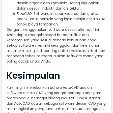
desain organik dan kompleks, sering digunakan
dalam desain industri dan arsitektur.
FreeCAD
: Software ini open-source dan gratis,
cocok untuk pemula yang ingin belajar desain CAD
tanpa biaya tambahan.
Dengan menggunakan software desain alternatif ini,
Anda dapat mengeksplorasi berbagai fitur dan
kemampuan yang sesuai dengan kebutuhan Anda.
Setiap software memiliki keunggulan dan kelemahan
masing-masing, jadi penting untuk melakukan riset dan
mencoba sebelum memutuskan software mana yang
paling cocok untuk Anda.
Kesimpulan
Kami ingin menekankan bahwa AutoCAD adalah
software desain CAD yang sangat berharga bagi para
profesional di berbagai bidang industri. Fungsi utama
dari AutoCAD adalah sebagai software desain CAD yang
memungkinkan pengguna untuk membuat, mengedit,