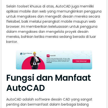
Selain toolset khusus di atas, AutoCAD juga memiliki
aplikasi mobile dan web yang memungkinkan pengguna
untuk mengakses dan mengedit desain mereka secara
fleksibel, baik melalui perangkat mobile maupun web
browser. Ini memberikan keleluasaan untuk pengguna
dalam mengakses dan mengelola proyek desain
mereka, bahkan ketika mereka sedang berada di luar
kantor.
Fungsi dan Manfaat
AutoCAD
AutoCAD adalah software desain CAD yang sangat
penting dan bermanfaat dalam berbagai bidang