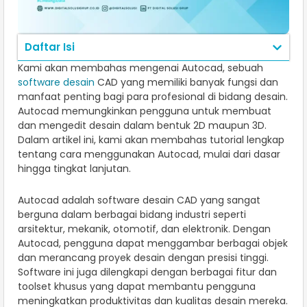
Daftar Isi
Kami akan membahas mengenai Autocad, sebuah
software desain
CAD yang memiliki banyak fungsi dan
manfaat penting bagi para profesional di bidang desain.
Autocad memungkinkan pengguna untuk membuat
dan mengedit desain dalam bentuk 2D maupun 3D.
Dalam artikel ini, kami akan membahas tutorial lengkap
tentang cara menggunakan Autocad, mulai dari dasar
hingga tingkat lanjutan.
Autocad adalah software desain CAD yang sangat
berguna dalam berbagai bidang industri seperti
arsitektur, mekanik, otomotif, dan elektronik. Dengan
Autocad, pengguna dapat menggambar berbagai objek
dan merancang proyek desain dengan presisi tinggi.
Software ini juga dilengkapi dengan berbagai fitur dan
toolset khusus yang dapat membantu pengguna
meningkatkan produktivitas dan kualitas desain mereka.