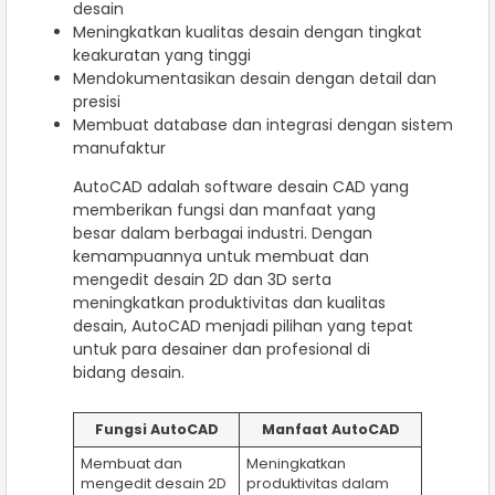
desain
Meningkatkan kualitas desain dengan tingkat
keakuratan yang tinggi
Mendokumentasikan desain dengan detail dan
presisi
Membuat database dan integrasi dengan sistem
manufaktur
AutoCAD adalah software desain CAD yang
memberikan fungsi dan manfaat yang
besar dalam berbagai industri. Dengan
kemampuannya untuk membuat dan
mengedit desain 2D dan 3D serta
meningkatkan produktivitas dan kualitas
desain, AutoCAD menjadi pilihan yang tepat
untuk para desainer dan profesional di
bidang desain.
Fungsi AutoCAD
Manfaat AutoCAD
Membuat dan
Meningkatkan
mengedit desain 2D
produktivitas dalam