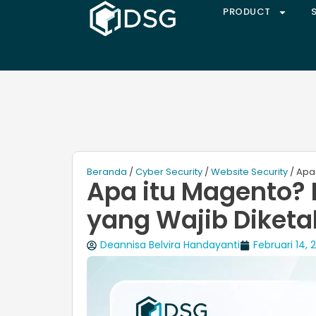
PRODUCT
Beranda
/
Cyber Security
/
Website Security
/ Apa 
Apa itu Magento? I
yang Wajib Diketa
Deannisa Belvira Handayanti
Februari 14, 