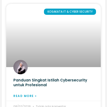
KOSAKATA IT & CYBER SECURITY
Panduan Singkat Istilah Cybersecurity
untuk Profesional
READ MORE »
08/02/2026
Tidak ada komentar