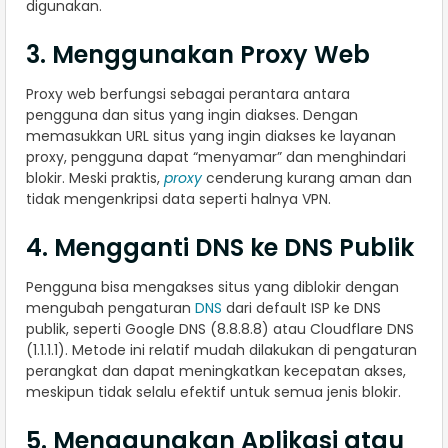
digunakan.
3. Menggunakan Proxy Web
Proxy web berfungsi sebagai perantara antara
pengguna dan situs yang ingin diakses. Dengan
memasukkan URL situs yang ingin diakses ke layanan
proxy, pengguna dapat “menyamar” dan menghindari
blokir. Meski praktis,
proxy
cenderung kurang aman dan
tidak mengenkripsi data seperti halnya VPN.
4. Mengganti DNS ke DNS Publik
Pengguna bisa mengakses situs yang diblokir dengan
mengubah pengaturan
DNS
dari default ISP ke DNS
publik, seperti Google DNS (8.8.8.8) atau Cloudflare DNS
(1.1.1.1). Metode ini relatif mudah dilakukan di pengaturan
perangkat dan dapat meningkatkan kecepatan akses,
meskipun tidak selalu efektif untuk semua jenis blokir.
5. Menggunakan Aplikasi atau