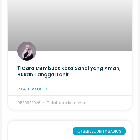
11 Cara Membuat Kata Sandi yang Aman,
Bukan Tanggal Lahir
READ MORE »
05/08/2026
Tidak ada komentar
CYBERSECURITY BASICS