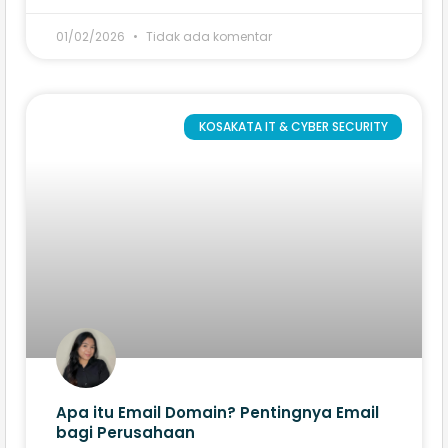
01/02/2026
Tidak ada komentar
KOSAKATA IT & CYBER SECURITY
Apa itu Email Domain? Pentingnya Email
bagi Perusahaan