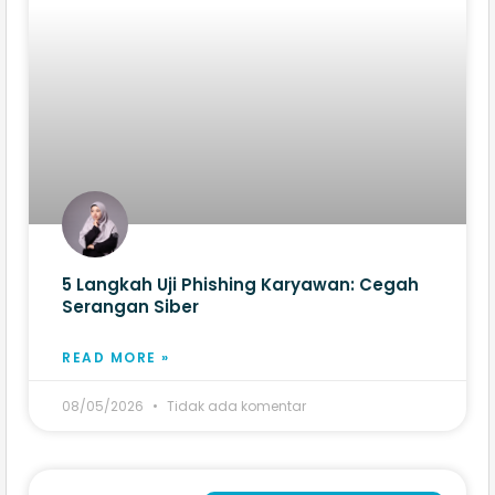
5 Langkah Uji Phishing Karyawan: Cegah
Serangan Siber
READ MORE »
08/05/2026
Tidak ada komentar