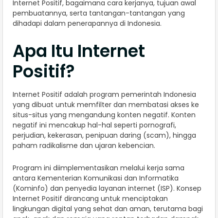
Internet Positif, bagaimana cara kerjanya, tujuan awal
pembuatannya, serta tantangan-tantangan yang
dihadapi dalam penerapannya di Indonesia.
Apa Itu Internet
Positif?
Internet Positif adalah program pemerintah Indonesia
yang dibuat untuk memfilter dan membatasi akses ke
situs-situs yang mengandung konten negatif. Konten
negatif ini mencakup hal-hal seperti pornografi,
perjudian, kekerasan, penipuan daring (scam), hingga
paham radikalisme dan ujaran kebencian.
Program ini diimplementasikan melalui kerja sama
antara Kementerian Komunikasi dan Informatika
(Kominfo) dan penyedia layanan internet (ISP). Konsep
Internet Positif dirancang untuk menciptakan
lingkungan digital yang sehat dan aman, terutama bagi