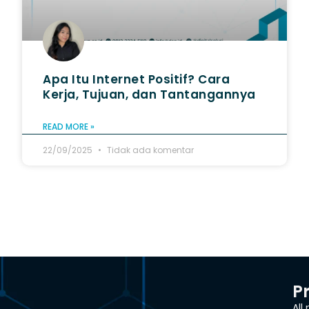
Apa Itu Internet Positif? Cara
Kerja, Tujuan, dan Tantangannya
READ MORE »
22/09/2025
Tidak ada komentar
P
All