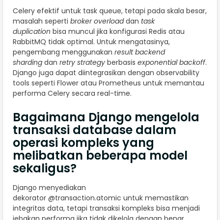
Celery efektif untuk task queue, tetapi pada skala besar,
masalah seperti
broker overload
dan
task
duplication
bisa muncul jika konfigurasi Redis atau
RabbitMQ tidak optimal. Untuk mengatasinya,
pengembang menggunakan
result backend
sharding
dan
retry strategy
berbasis
exponential backoff
.
Django juga dapat diintegrasikan dengan observability
tools seperti Flower atau Prometheus untuk memantau
performa Celery secara real-time.
Bagaimana Django mengelola
transaksi database dalam
operasi kompleks yang
melibatkan beberapa model
sekaligus?
Django menyediakan
dekorator @transaction.atomic untuk memastikan
integritas data, tetapi transaksi kompleks bisa menjadi
jebakan performa jika tidak dikelola dengan benar.