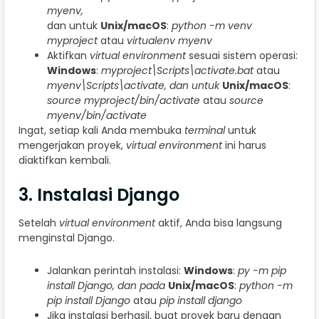
myenv,
dan untuk
Unix/macOS
:
python -m venv
myproject
atau
virtualenv myenv
Aktifkan
virtual environment
sesuai sistem operasi:
Windows
:
myproject\Scripts\activate.bat
atau
myenv\Scripts\activate, dan untuk
Unix/macOS
:
source myproject/bin/activate
atau
source
myenv/bin/activate
Ingat, setiap kali Anda membuka
terminal
untuk
mengerjakan proyek,
virtual environment
ini harus
diaktifkan kembali.
3. Instalasi Django
Setelah
virtual environment
aktif, Anda bisa langsung
menginstal Django.
Jalankan perintah instalasi:
Windows
:
py -m pip
install Django, dan pada
Unix/macOS
:
python -m
pip install Django
atau
pip install django
Jika instalasi berhasil, buat proyek baru dengan