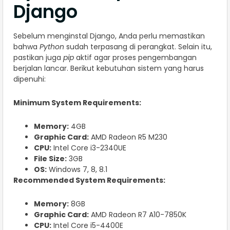
Django
Sebelum menginstal Django, Anda perlu memastikan
bahwa
Python
sudah terpasang di perangkat. Selain itu,
pastikan juga
pip
aktif agar proses pengembangan
berjalan lancar. Berikut kebutuhan sistem yang harus
dipenuhi:
Minimum System Requirements:
Memory:
4GB
Graphic Card:
AMD Radeon R5 M230
CPU:
Intel Core i3-2340UE
File Size:
3GB
OS:
Windows 7, 8, 8.1
Recommended System Requirements:
Memory:
8GB
Graphic Card:
AMD Radeon R7 A10-7850K
CPU:
Intel Core i5-4400E