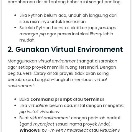
pemahaman dasar tentang bahasa ini sangat penting.
Jika Python belum ada, unduhlah langsung dari
situs resminya untuk keamanan.
Setelah Python terinstal, aktifkan juga
package
manager pip
agar proses instalasi
library
lebih
mudah.
2. Gunakan Virtual Environment
Menggunakan
virtual environment
sangat disarankan
agar setiap proyek memiliki ruang tersendiri. Dengan
begitu, versi
library
antar proyek tidak akan saling
bertabrakan. Langkah-langkah membuat
virtual
environment
:
Buka
command prompt
atau
terminal
.
Jika
virtualenv
belum ada, instal dengan mengetik:
pip install virtualenv
Buat
virtual environment
dengan perintah berikut
(ganti
myproject
sesuai nama proyek Anda):
Windows
:
py -m venv myproject
atau
virtualenv