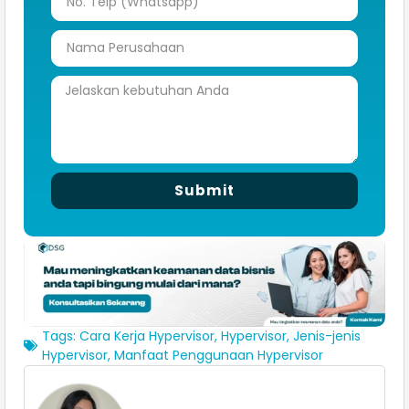
Submit
Tags:
Cara Kerja Hypervisor
,
Hypervisor
,
Jenis-jenis
Hypervisor
,
Manfaat Penggunaan Hypervisor