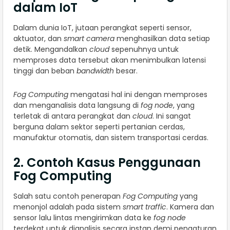
dalam IoT
Dalam dunia IoT, jutaan perangkat seperti sensor,
aktuator, dan
smart camera
menghasilkan data setiap
detik. Mengandalkan
cloud
sepenuhnya untuk
memproses data tersebut akan menimbulkan latensi
tinggi dan beban
bandwidth
besar.
Fog Computing
mengatasi hal ini dengan memproses
dan menganalisis data langsung di
fog node
, yang
terletak di antara perangkat dan
cloud
. Ini sangat
berguna dalam sektor seperti pertanian cerdas,
manufaktur otomatis, dan sistem transportasi cerdas.
2. Contoh Kasus Penggunaan
Fog Computing
Salah satu contoh penerapan
Fog Computing
yang
menonjol adalah pada sistem
smart traffic
. Kamera dan
sensor lalu lintas mengirimkan data ke
fog node
terdekat untuk dianalisis secara instan demi pengaturan