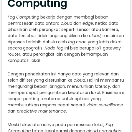
Computing
Fog Computing
bekerja dengan membagi beban
pemrosesan data antara
cloud
dan
edge
. Ketika data
dihasilkan oleh perangkat seperti sensor atau kamera,
data tersebut tidak langsung dikirim ke
cloud
, melainkan
diproses terlebih dahulu oleh
fog node
yang lebih dekat
secara geografis.
Node fog
ini bisa berupa IoT gateway,
router, atau perangkat lain dengan kemampuan
komputasi lokal.
Dengan pendekatan ini, hanya data yang relevan dan
telah difilter yang diteruskan ke
cloud
. Hal ini membantu
mengurangi beban jaringan, menurunkan
latency
, dan
mempercepat pengambilan keputusan lokal. Efisiensi ini
sangat penting terutama untuk aplikasi yang
membutuhkan respons cepat seperti
video surveillance
dan
predictive maintenance
.
Meski fokus utamanya pada pemrosesan lokal,
Fog
Computing
tetap terintegrasi dengan
cloud computing