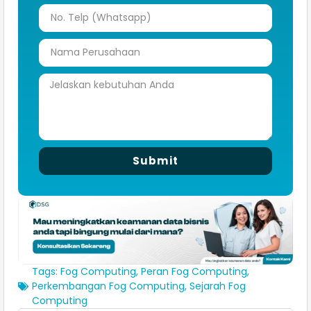
Submit
Tags:
Fog Computing
,
Peran Fog Computing
,
Perkembangan Fog Computing
,
Sejarah Fog
Computing