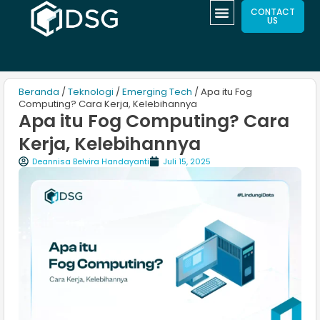
CONTACT
US
Beranda
/
Teknologi
/
Emerging Tech
/ Apa itu Fog
Computing? Cara Kerja, Kelebihannya
Apa itu Fog Computing? Cara
Kerja, Kelebihannya
Deannisa Belvira Handayanti
Juli 15, 2025