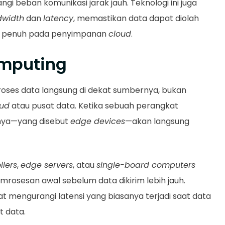
gi beban komunikasi jarak jauh. Teknologi ini juga
width
dan
latency
, memastikan data dapat diolah
an penuh pada penyimpanan
cloud
.
omputing
ses data langsung di dekat sumbernya, bukan
oud
atau pusat data. Ketika sebuah perangkat
rnya—yang disebut
edge devices
—akan langsung
llers
,
edge servers
, atau
single-board computers
mrosesan awal sebelum data dikirim lebih jauh.
t mengurangi latensi yang biasanya terjadi saat data
t data.