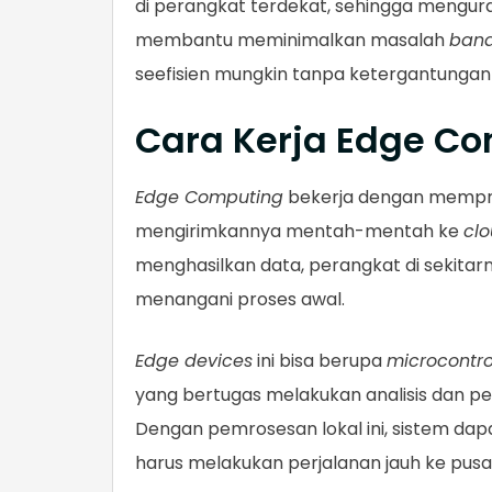
di perangkat terdekat, sehingga menguran
membantu meminimalkan masalah
band
seefisien mungkin tanpa ketergantung
Cara Kerja Edge C
Edge Computing
bekerja dengan mempro
mengirimkannya mentah-mentah ke
cl
menghasilkan data, perangkat di sekita
menangani proses awal.
Edge devices
ini bisa berupa
microcontro
yang bertugas melakukan analisis dan pe
Dengan pemrosesan lokal ini, sistem dapa
harus melakukan perjalanan jauh ke pusa