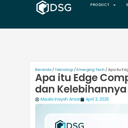
PRODUCT
Beranda
/
Teknologi
/
Emerging Tech
/ Apa itu E
Apa itu Edge Comp
dan Kelebihannya
Maulia Inayah Ansar
April 3, 2025