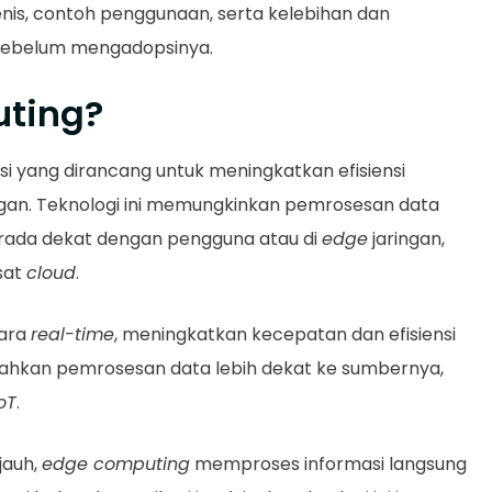
enis, contoh penggunaan, serta kelebihan dan
 sebelum mengadopsinya.
uting?
i yang dirancang untuk meningkatkan efisiensi
ngan. Teknologi ini memungkinkan pemrosesan data
erada dekat dengan pengguna atau di
edge
jaringan,
sat
cloud
.
cara
real-time
, meningkatkan kecepatan dan efisiensi
ahkan pemrosesan data lebih dekat ke sumbernya,
oT
.
jauh,
edge computing
memproses informasi langsung