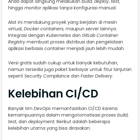
Anda dapat langsung melakukan
build
,
deploy
,
test
,
hingga
monitor
aplikasi tanpa konfigurasi manual.
Alat ini mendukung proyek yang berjalan di mesin
virtual,
Docker containers
, maupun server lainnya.
Integrasi dengan
Kubernetes
dan
GitLab Container
Registry
membuat proses distribusi dan pengelolaan
aplikasi berbasis
container
menjadi jauh lebih mudah.
Versi gratis sudah cukup untuk banyak kebutuhan,
namun tersedia juga paket berbayar untuk fitur lanjutan
seperti
Security Compliance
dan
Faster Delivery
.
Kelebihan CI/CD
Banyak tim
DevOps
memanfaatkan CI/CD karena
kemampuannya dalam mengotomatisasi proses
build
,
test
, dan
deployment
. Berikut adalah beberapa
kelebihan utama yang bisa dirasakan: