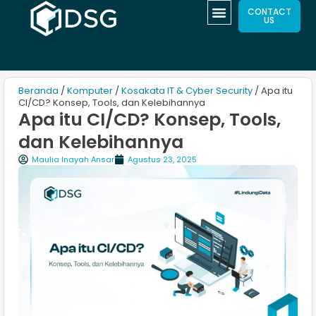
CONTACT
US
Beranda
/
Komputer
/
Kosakata IT & Cyber Security
/ Apa itu
CI/CD? Konsep, Tools, dan Kelebihannya
Apa itu CI/CD? Konsep, Tools,
dan Kelebihannya
Maulia Inayah Ansar
Agustus 23, 2025