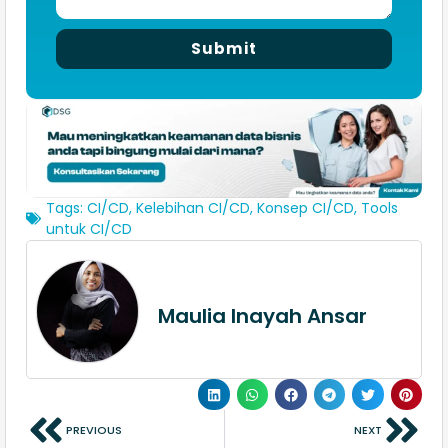
Submit
Tags:
CI/CD
,
Kelebihan CI/CD
,
Konsep CI/CD
,
Tools
untuk CI/CD
Maulia Inayah Ansar
PREVIOUS
NEXT