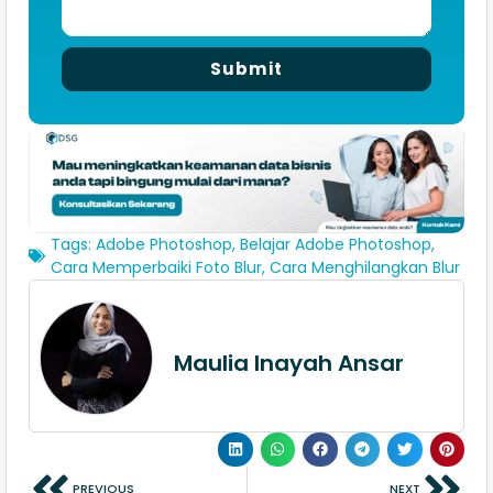
Submit
Tags:
Adobe Photoshop
,
Belajar Adobe Photoshop
,
Cara Memperbaiki Foto Blur
,
Cara Menghilangkan Blur
Maulia Inayah Ansar
PREVIOUS
NEXT