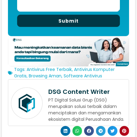
Submit
Tags:
Antivirus Free Terbaik
,
Antivirus Komputer
Gratis
,
Browsing Aman
,
Software Antivirus
DSG Content Writer
PT Digital Solusi Grup (DSG)
merupakan solusi terbaik dalam
menciptakan dan mengamankan
ekosistem digital Perusahaan Anda.