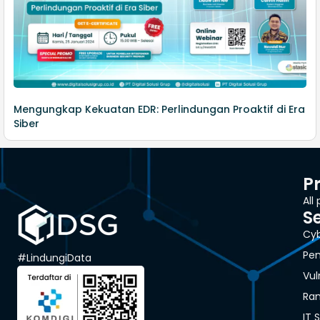
Mengungkap Kekuatan EDR: Perlindungan Proaktif di Era
Siber
P
All
S
Cyb
Pen
#LindungiData
Vul
Ra
IT 