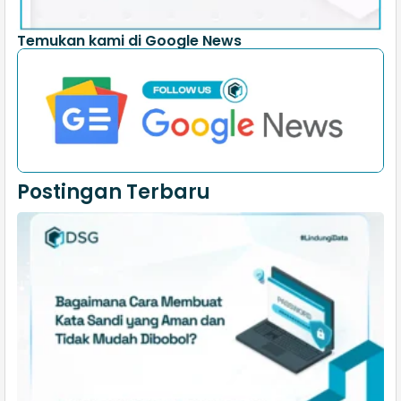
Temukan kami di Google News
Postingan Terbaru