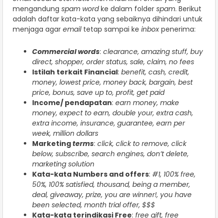
mengandung
spam word
ke dalam folder
spam
. Berikut
adalah daftar kata-kata yang sebaiknya dihindari untuk
menjaga agar
email
tetap sampai ke
inbox
penerima:
Commercial words
:
clearance, amazing stuff, buy
direct, shopper, order status, sale, claim, no fees
Istilah terkait Financial
:
benefit, cash, credit,
money, lowest price, money back, bargain, best
price, bonus, save up to, profit, get paid
Income/ pendapatan
:
earn money, make
money, expect to earn, double your, extra cash,
extra income, insurance, guarantee, earn per
week, million dollars
Marketing
terms
:
click, click to remove, click
below, subscribe, search engines, don’t delete,
marketing solution
Kata-kata Numbers and offers
:
#1, 100% free,
50%, 100% satisfied, thousand, being a member,
deal, giveaway, prize, you are winner!, you have
been selected, month trial offer, $$$
Kata-kata terindikasi Free
:
free gift, free