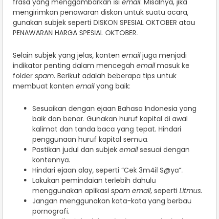
frasa yang menggambarkan isi
email
. Misalnya, jika
mengirimkan penawaran diskon untuk suatu acara,
gunakan subjek seperti DISKON SPESIAL OKTOBER atau
PENAWARAN HARGA SPESIAL OKTOBER.
Selain subjek yang jelas, konten
email
juga menjadi
indikator penting dalam mencegah
email
masuk ke
folder
spam
. Berikut adalah beberapa tips untuk
membuat konten
email
yang baik:
Sesuaikan dengan ejaan Bahasa Indonesia yang
baik dan benar. Gunakan huruf kapital di awal
kalimat dan tanda baca yang tepat. Hindari
penggunaan huruf kapital semua.
Pastikan judul dan subjek
email
sesuai dengan
kontennya.
Hindari ejaan alay, seperti “Cek 3m4il S@ya”.
Lakukan pemindaian terlebih dahulu
menggunakan aplikasi
spam email
, seperti
Litmus
.
Jangan menggunakan kata-kata yang berbau
pornografi.