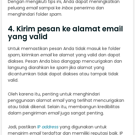
Dengan mengikuti tips ini, Anda dapat meningkatkan
peluang
email
sampai ke
inbox
penerima dan
menghindari folder
spam
.
4. Kirim pesan ke alamat email
yang valid
Untuk memastikan pesan Anda tidak masuk ke folder
spam
, kirimkan
email
ke alamat yang valid dan dapat
diakses. Pesan Anda bisa dianggap mencurigakan dan
langsung diarahkan ke
spam
jika alamat yang
dicantumkan tidak dapat diakses atau tampak tidak
valid.
Oleh karena itu, penting untuk menghindari
penggunaan alamat
email
yang terlihat mencurigakan
atau tidak dikenal. Selain itu, membangun kredibilitas
dalam pengiriman
email
juga sangat penting.
Jadi, pastikan
IP
address
yang digunakan untuk
mengirim
email
terdaftar dan memiliki reputasi baik. IP