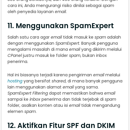
cara ini, Anda mengurangi risiko dinilai sebagai
spam
oleh penyedia layanan
email
.
11. Menggunakan SpamExpert
Salah satu cara agar
email
tidak masuk ke
spam
adalah
dengan menggunakan
SpamExpert
. Banyak pengguna
mengalami masalah di mana
email
yang dikirim melalui
CPanel
justru masuk ke folder
spam
, bukan inbox
penerima.
Hal ini biasanya terjadi karena pengiriman
email
melalui
hosting
yang bersifat
shared
, di mana banyak pengguna
lain menggunakan alamat
email
yang sama.
SpamExpert Filtering
dapat memastikan bahwa
email
sampai ke
inbox
penerima dan tidak terjebak di
spam
folder, asalkan konten atau isi
email
tidak mengandung
elemen
spam
.
12. Aktifkan Fitur SPF dan DKIM