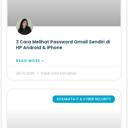
3 Cara Melihat Password Gmail Sendiri di
HP Android & iPhone
READ MORE »
29/11/2025
Tidak ada komentar
KOSAKATA IT & CYBER SECURITY