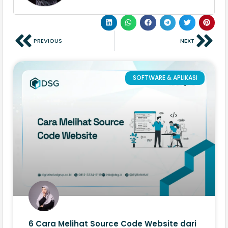
PREVIOUS
NEXT
SOFTWARE & APLIKASI
6 Cara Melihat Source Code Website​ dari