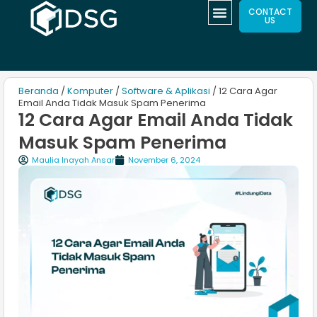
CONTACT
US
Beranda
/
Komputer
/
Software & Aplikasi
/ 12 Cara Agar
Email Anda Tidak Masuk Spam Penerima
12 Cara Agar Email Anda Tidak
Masuk Spam Penerima
Maulia Inayah Ansar
November 6, 2024