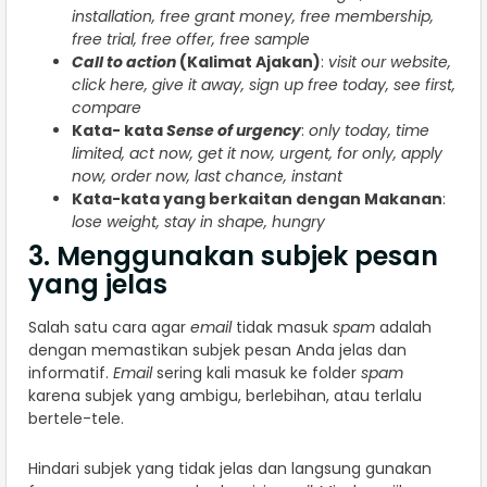
installation, free grant money, free membership,
free trial, free offer, free sample
Call to action
(Kalimat Ajakan)
:
visit our website,
click here, give it away, sign up free today, see first,
compare
Kata- kata
Sense of urgency
:
only today, time
limited, act now, get it now, urgent, for only, apply
now, order now, last chance, instant
Kata-kata yang berkaitan dengan Makanan
:
lose weight, stay in shape, hungry
3. Menggunakan subjek pesan
yang jelas
Salah satu cara agar
email
tidak masuk
spam
adalah
dengan memastikan subjek pesan Anda jelas dan
informatif.
Email
sering kali masuk ke folder
spam
karena subjek yang ambigu, berlebihan, atau terlalu
bertele-tele.
Hindari subjek yang tidak jelas dan langsung gunakan