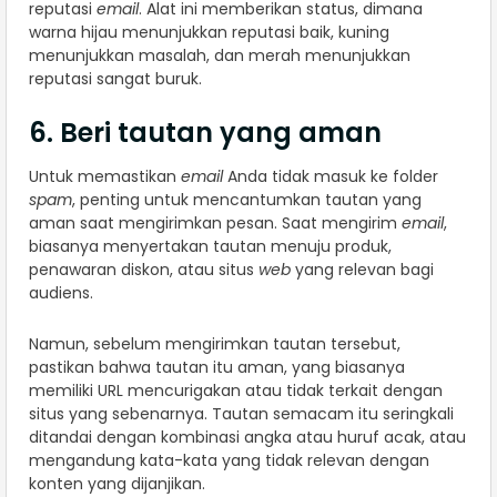
reputasi
email
. Alat ini memberikan status, dimana
warna hijau menunjukkan reputasi baik, kuning
menunjukkan masalah, dan merah menunjukkan
reputasi sangat buruk.
6. Beri tautan yang aman
Untuk memastikan
email
Anda tidak masuk ke folder
spam
, penting untuk mencantumkan tautan yang
aman saat mengirimkan pesan. Saat mengirim
email
,
biasanya menyertakan tautan menuju produk,
penawaran diskon, atau situs
web
yang relevan bagi
audiens.
Namun, sebelum mengirimkan tautan tersebut,
pastikan bahwa tautan itu aman, yang biasanya
memiliki URL mencurigakan atau tidak terkait dengan
situs yang sebenarnya. Tautan semacam itu seringkali
ditandai dengan kombinasi angka atau huruf acak, atau
mengandung kata-kata yang tidak relevan dengan
konten yang dijanjikan.