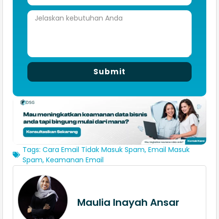
Submit
Tags:
Cara Email Tidak Masuk Spam
,
Email Masuk
Spam
,
Keamanan Email
Maulia Inayah Ansar