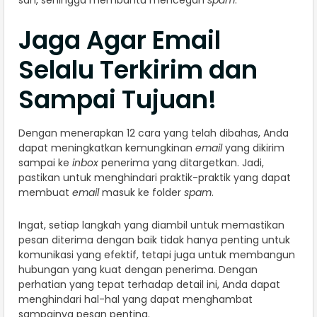
Jaga Agar Email
Selalu Terkirim dan
Sampai Tujuan!
Dengan menerapkan 12 cara yang telah dibahas, Anda
dapat meningkatkan kemungkinan
email
yang dikirim
sampai ke
inbox
penerima yang ditargetkan. Jadi,
pastikan untuk menghindari praktik-praktik yang dapat
membuat
email
masuk ke folder
spam
.
Ingat, setiap langkah yang diambil untuk memastikan
pesan diterima dengan baik tidak hanya penting untuk
komunikasi yang efektif, tetapi juga untuk membangun
hubungan yang kuat dengan penerima. Dengan
perhatian yang tepat terhadap detail ini, Anda dapat
menghindari hal-hal yang dapat menghambat
sampainya pesan penting.