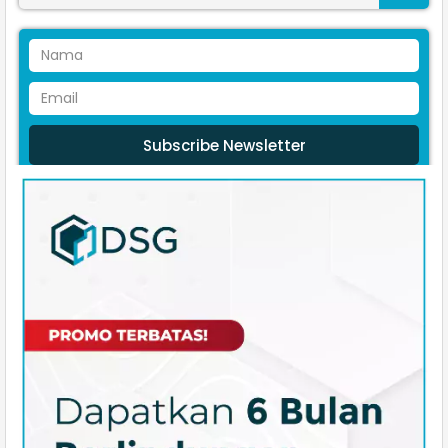
Subscribe Newsletter