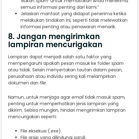
‘Bukan
Spam’
untuk memastikan Anda menerima
semua informasi penting dari kami.”
Jelaskan manfaat yang didapat penerima ketika
melakukan tindakan ini, seperti tidak melewatkan
informasi penting atau penawaran menarik.
8. Jangan mengirimkan
lampiran mencurigakan
Lampiran dapat menjadi salah satu faktor yang
mempengaruhi apakah pesan masuk ke folder
spam
atau tidak. Selain menyertakan tautan dalam pesan,
perusahaan atau individu sering kali melampirkan
dokumen dan
file
.
Namun, untuk menjaga agar
email
tidak masuk
spam
,
penting untuk memperhatikan jenis lampiran yang
dikirim. Sebisa mungkin, hindari mengirimkan lampiran
mencurigakan seperti:
File eksekusi (.
exe
)
File arsip yang dilindungi sandi