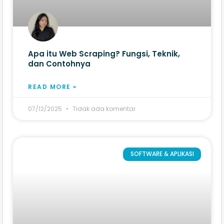
Apa itu Web Scraping? Fungsi, Teknik,
dan Contohnya
READ MORE »
07/12/2025
Tidak ada komentar
SOFTWARE & APLIKASI