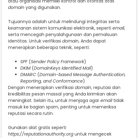
atau organisasi memiliki kontrol dan otoritas atas
domain
yang digunakan.
Tujuannya adalah untuk melindungi integritas serta
keamanan sistem komunikasi elektronik, seperti
email
,
serta mencegah penyalahgunaan dan pemalsuan
identitas. Untuk verifikasi
domain
, Anda dapat
menerapkan beberapa teknik, seperti:
SPF
(
Sender Policy Framework
)
DKIM
(
DomainKeys Identified Mail
)
DMARC
(
Domain-based Message Authentication,
Reporting, and Conformance
)
Dengan menerapkan verifikasi
domain
, reputasi dan
kredibilitas pesan massal yang Anda kirimkan akan
meningkat. Selain itu, untuk menjaga agar
email
tidak
masuk ke bagian spam, penting untuk memeriksa
reputasi secara rutin.
Gunakan alat gratis seperti
https://reputationauthority.org
untuk mengecek