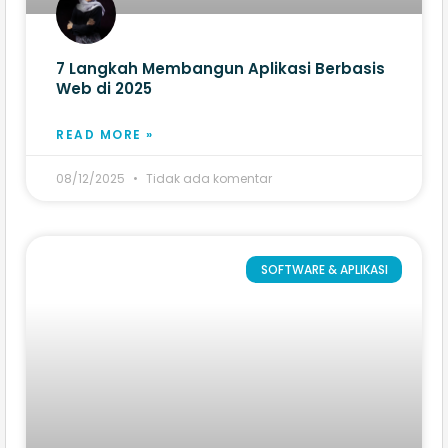
7 Langkah Membangun Aplikasi Berbasis
Web​ di 2025
READ MORE »
08/12/2025
Tidak ada komentar
SOFTWARE & APLIKASI