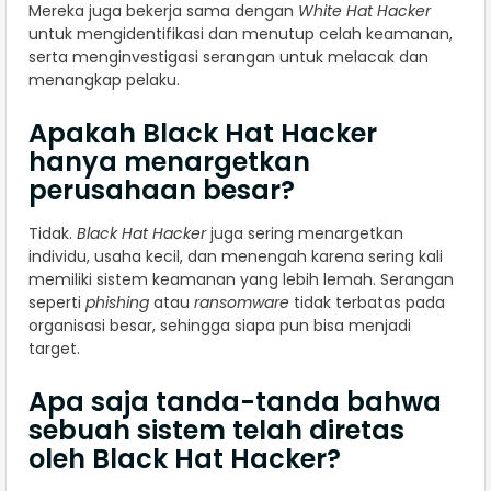
Mereka juga bekerja sama dengan
White Hat Hacker
untuk mengidentifikasi dan menutup celah keamanan,
serta menginvestigasi serangan untuk melacak dan
menangkap pelaku.
Apakah Black Hat Hacker
hanya menargetkan
perusahaan besar?
Tidak.
Black Hat Hacker
juga sering menargetkan
individu, usaha kecil, dan menengah karena sering kali
memiliki sistem keamanan yang lebih lemah. Serangan
seperti
phishing
atau
ransomware
tidak terbatas pada
organisasi besar, sehingga siapa pun bisa menjadi
target.
Apa saja tanda-tanda bahwa
sebuah sistem telah diretas
oleh Black Hat Hacker?