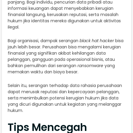
panjang. Bagi individu, pencurian data pribadi atau
informasi keuangan dapat menyebabkan kerugian
finansial langsung, kerusakan reputasi, serta masalah
hukum jika identitas mereka digunakan untuk aktivitas
ilegal.
Bagi organisasi, dampak serangan
black hat hacker
bisa
jauh lebih besar. Perusahaan bisa mengalami kerugian
finansial yang signifikan akibat kehilangan data
pelanggan, gangguan pada operasional bisnis, atau
bahkan pemulihan dari serangan
ransomware
yang
memakan waktu dan biaya besar.
Selain itu, serangan terhadap data rahasia perusahaan
dapat merusak reputasi dan kepercayaan pelanggan,
serta menimbulkan potensi kerugian hukum jika data
yang dicuri digunakan untuk kegiatan yang melanggar
hukum.
Tips Mencegah