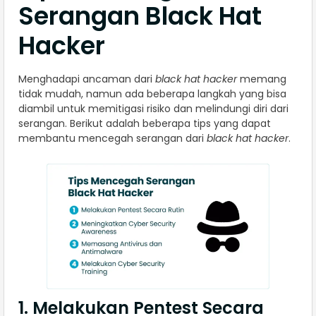
Serangan Black Hat
Hacker
Menghadapi ancaman dari
black hat hacker
memang
tidak mudah, namun ada beberapa langkah yang bisa
diambil untuk memitigasi risiko dan melindungi diri dari
serangan. Berikut adalah beberapa tips yang dapat
membantu mencegah serangan dari
black hat hacker
.
1. Melakukan Pentest Secara