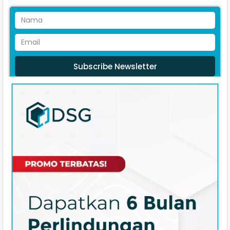
Subscribe Newsletter