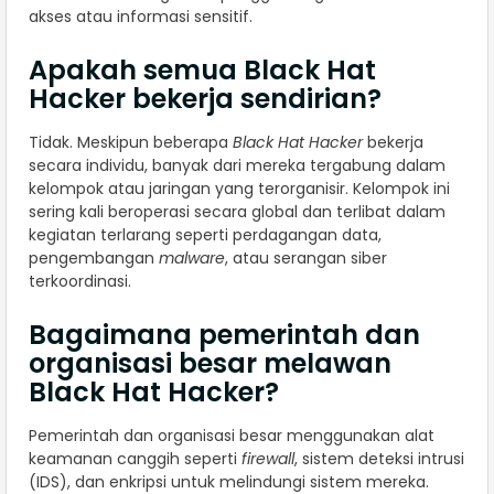
akses atau informasi sensitif.
Apakah semua Black Hat
Hacker bekerja sendirian?
Tidak. Meskipun beberapa
Black Hat Hacker
bekerja
secara individu, banyak dari mereka tergabung dalam
kelompok atau jaringan yang terorganisir. Kelompok ini
sering kali beroperasi secara global dan terlibat dalam
kegiatan terlarang seperti perdagangan data,
pengembangan
malware
, atau serangan siber
terkoordinasi.
Bagaimana pemerintah dan
organisasi besar melawan
Black Hat Hacker?
Pemerintah dan organisasi besar menggunakan alat
keamanan canggih seperti
firewall
, sistem deteksi intrusi
(IDS), dan enkripsi untuk melindungi sistem mereka.