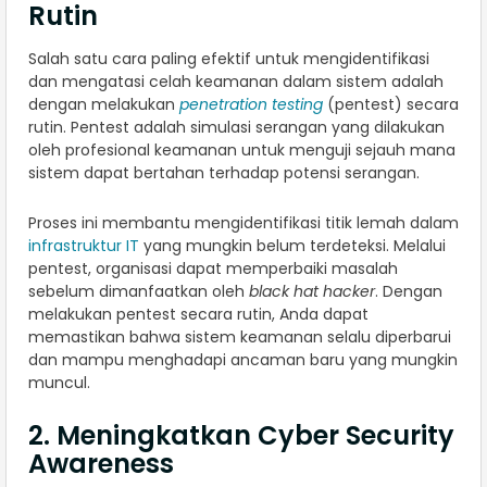
Rutin
Salah satu cara paling efektif untuk mengidentifikasi
dan mengatasi celah keamanan dalam sistem adalah
dengan melakukan
penetration testing
(pentest) secara
rutin. Pentest adalah simulasi serangan yang dilakukan
oleh profesional keamanan untuk menguji sejauh mana
sistem dapat bertahan terhadap potensi serangan.
Proses ini membantu mengidentifikasi titik lemah dalam
infrastruktur IT
yang mungkin belum terdeteksi. Melalui
pentest, organisasi dapat memperbaiki masalah
sebelum dimanfaatkan oleh
black hat hacker
. Dengan
melakukan pentest secara rutin, Anda dapat
memastikan bahwa sistem keamanan selalu diperbarui
dan mampu menghadapi ancaman baru yang mungkin
muncul.
2. Meningkatkan Cyber Security
Awareness