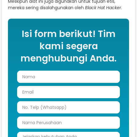
Meskipun alat ini juga digunakan untuk tujuan etis,
mereka sering disalahgunakan oleh
Black Hat Hacker
.
Isi form berikut! Tim
kami segera
menghubungi Anda.