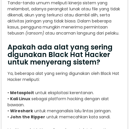
Tanda-tanda umum meliputi kinerja sistem yang
melambat, adanya perangkat lunak atau file yang tidak
dikenali, akun yang terkunci atau diambil alih, serta
aktivitas jaringan yang tidak biasa. Dalam beberapa
kasus, pengguna mungkin menerima permintaan
tebusan
(ransom)
atau ancaman langsung dari pelaku.
Apakah ada alat yang sering
digunakan Black Hat Hacker
untuk menyerang sistem?
Ya, beberapa alat yang sering digunakan oleh Black Hat
Hacker meliputi:
•
Metasploit
untuk eksploitasi kerentanan.
•
Kali Linux
sebagai platform hacking dengan alat
bawaan.
•
Wireshark
untuk menganalisis lalu lintas jaringan.
•
John the Ripper
untuk memecahkan kata sandi.