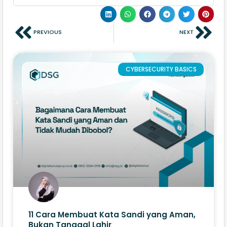
PREVIOUS
NEXT
CYBERSECURITY BASICS
11 Cara Membuat Kata Sandi yang Aman,
Bukan Tanggal Lahir