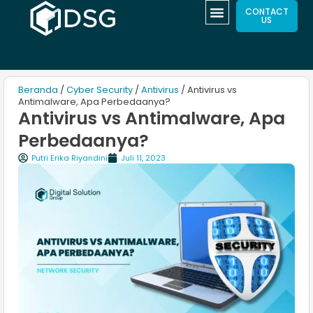
CONTACT
US
Beranda
/
Cyber Security
/
Antivirus
/ Antivirus vs
Antimalware, Apa Perbedaanya?
Antivirus vs Antimalware, Apa
Perbedaanya?
Putri Erika Riyandini
Juli 11, 2023