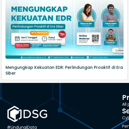
Mengungkap Kekuatan EDR: Perlindungan Proaktif di Era
Siber
P
All
S
Cyb
Pen
#LindungiData