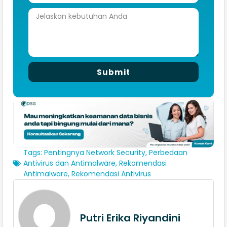
Submit
Tags:
Pentingnya Network Security
,
Perbedaan
Antivirus dan Antimalware
,
Rekomendasi
Antimalware
,
Rekomendasi Antivirus
Putri Erika Riyandini