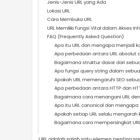
Jenis-Jenis URL yang Ada
Lokasi URL
Cara Membuka URL
URL Memiliki Fungsi Vital dalam Akses In
FAQ (Frequently Asked Question)
Apa itu URL dan mengapa menjadi ko
Apa perbedaan antara URL absolut da
Bagaimana struktur dasar dari sebu
Apa fungsi query string dalam sebua
Apakah URL memengaruhi SEO sebua
Apa perbedaan antara HTTP dan HT
Bagaimana cara menangani URL deng
Apa itu URL canonical dan mengapa
Apakah setiap URL selalu mengarah
Bagaimana cara mempersingkat URL 
URL adalah salah satu elemen penting sa