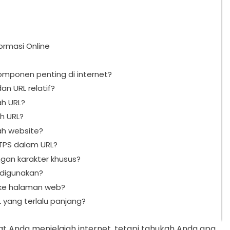
formasi Online
mponen penting di internet?
n URL relatif?
ah URL?
h URL?
h website?
TPS dalam URL?
an karakter khusus?
 digunakan?
 ke halaman web?
yang terlalu panjang?
at Anda menjelajah internet, tetapi tahukah Anda apa