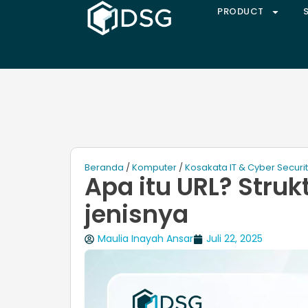
PRODUCT
Beranda
/
Komputer
/
Kosakata IT & Cyber Securi
Apa itu URL? Struk
jenisnya
Maulia Inayah Ansar
Juli 22, 2025