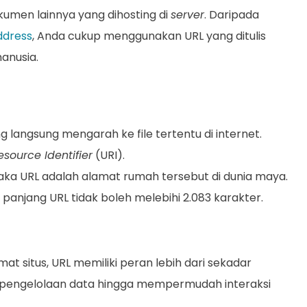
kumen lainnya yang dihosting di
server
. Daripada
ddress
, Anda cukup menggunakan URL yang ditulis
anusia.
langsung mengarah ke file tertentu di internet.
source Identifier
(URI).
maka URL adalah alamat rumah tersebut di dunia maya.
 panjang URL tidak boleh melebihi 2.083 karakter.
at situs, URL memiliki peran lebih dari sekadar
pengelolaan data hingga mempermudah interaksi