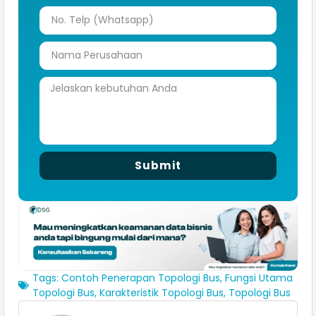
Submit
Tags:
Contoh Penerapan Topologi Bus
,
Fungsi Utama
Topologi Bus
,
Karakteristik Topologi Bus
,
Topologi Bus