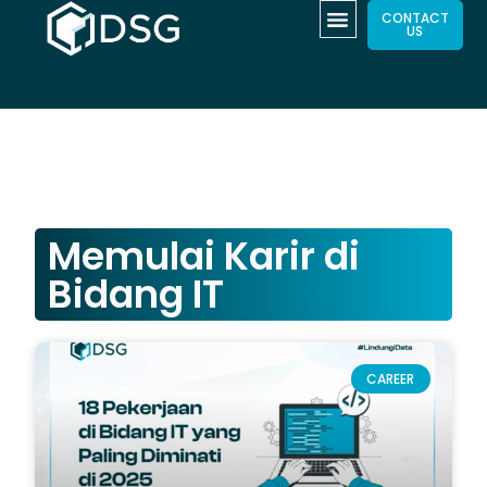
CONTACT
US
Memulai Karir di
Bidang IT
CAREER