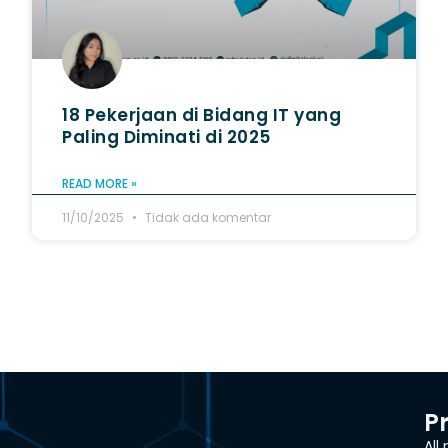
18 Pekerjaan di Bidang IT yang
Paling Diminati di 2025
READ MORE »
11/10/2025
Tidak ada komentar
P
All