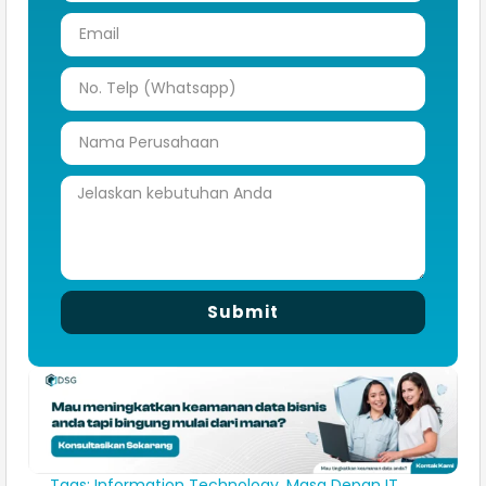
Submit
Tags:
Information Technology
,
Masa Depan IT
,